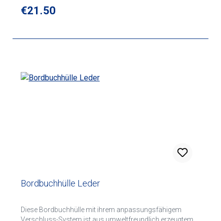
Regular price:
€21.50
Bordbuchhülle Leder
Diese Bordbuchhülle mit ihrem anpassungsfähigem
Verschluss-System ist aus umweltfreundlich erzeugtem