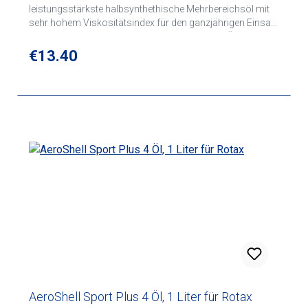
leistungsstärkste halbsynthethische Mehrbereichsöl mit
sehr hohem Viskositätsindex für den ganzjährigen Einsatz
in Viertakt-Flugzeugkolbenmotoren. AeroShell Öl W 15W-
50 ist das Flugkolbenmotorenöl mit der besten
Regular price:
€13.40
Tieftemperaturleistung auf dem Markt. Neben Dispersant-
und Anti-Schaumadditiven enthält es ebenso wie
AeroShell Oil W100 Plus Korrosions- und
Verschleissschutzadditive (LW 16702) für den optimalen
Schutz Ihres Motors. Freigabe gemäß SAE J-1899.
AeroShell Sport Plus 4 Öl, 1 Liter für Rotax