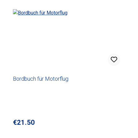
Bordbuch für Motorflug
Regular price:
€21.50