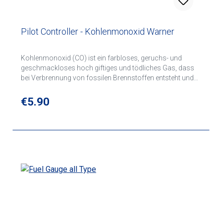
Pilot Controller - Kohlenmonoxid Warner
Kohlenmonoxid (CO) ist ein farbloses, geruchs- und
geschmackloses hoch giftiges und tödliches Gas, dass
bei Verbrennung von fossilen Brennstoffen entsteht und
schon ab geringen Mengen zu körperlichen Schädigungen
führen kann. Der PILOT CONTROLLER® bietet sich optimal
Regular price:
€5.90
zur Verwendung im Flugzeug, Boot, Auto oder auch zu
Hause an.