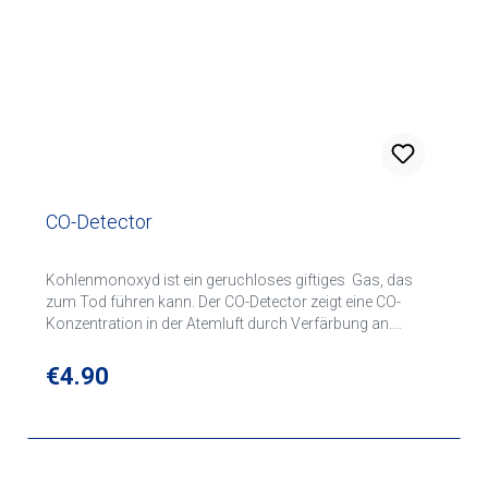
CO-Detector
Kohlenmonoxyd ist ein geruchloses giftiges Gas, das
zum Tod führen kann. Der CO-Detector zeigt eine CO-
Konzentration in der Atemluft durch Verfärbung an.
Reaktionszeit des CO-Detectors: 100 ppm 15-45 min 200
ppm 4-5 min 300 ppm 2-4 min 400 ppm 1-4 min Die
Regular price:
€4.90
Reaktionszeit variiert durch die Luftfeuchtigkeit.
Ungeöffnet ist der CO-Detector drei Jahre haltbar.Geöffnet
sollte der CO-Detector laut Hersteller nach 12 Monaten
gewechselt werden.