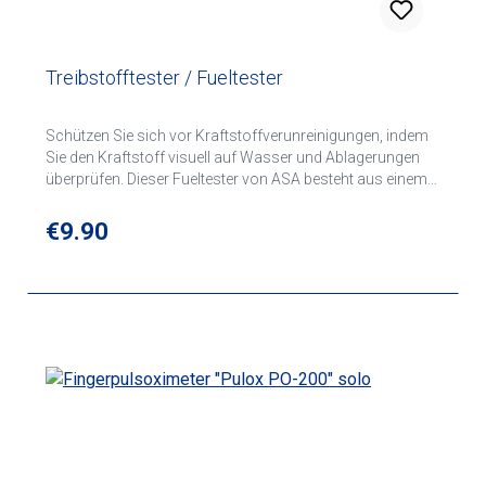
Treibstofftester / Fueltester
Schützen Sie sich vor Kraftstoffverunreinigungen, indem
Sie den Kraftstoff visuell auf Wasser und Ablagerungen
überprüfen. Dieser Fueltester von ASA besteht aus einem
klaren Becher mit verstärktem Stahlstift, der für die
meisten Flugzeuge geeignet ist. Lebenslange Garantie.
Regular price:
€9.90