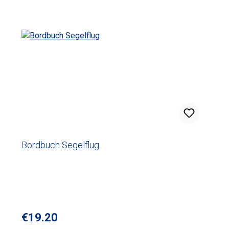
Bordbuch Segelflug
Regular price:
€19.20