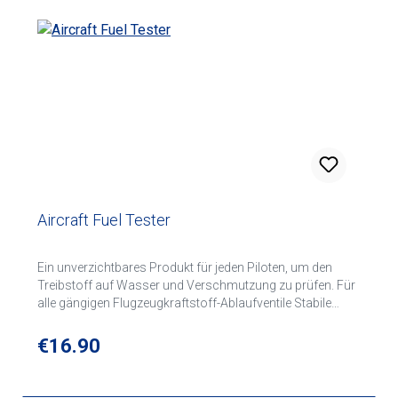
Aircraft Fuel Tester
Ein unverzichtbares Produkt für jeden Piloten, um den
Treibstoff auf Wasser und Verschmutzung zu prüfen. Für
alle gängigen Flugzeugkraftstoff-Ablaufventile Stabile
Ausführung Schraubenzieher mit 6 Standard Bit-Einsätzen
Flachschraubenzieher 3,4,5 Kreuzschraubenzieher 1,2,3
Regular price:
€16.90
Einfache und saubere Bedienung Durchdachte Lösung
und kompakte Maße Lieferung in einem schönen
Geschenkkarton