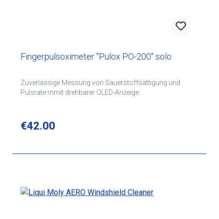
Fingerpulsoximeter "Pulox PO-200" solo
Zuverlässige Messung von Sauerstoffsättigung und
Pulsrate mmit drehbarer OLED-Anzeige.
Regular price:
€42.00