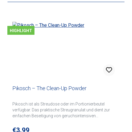
HIGHLIGHT
Pikosch – The Clean-Up Powder
Pikosch ist als Streudose oder im Portionierbeutel
verfügbar. Das praktische Streugranulat und dient zur
einfachen Beseitigung von geruchsintensiven
Ausscheidungen.
Regular price:
€3.99