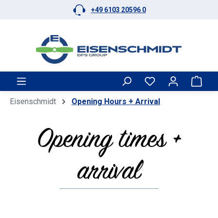
+49 6103 20596 0
Skip to main content
Shop
Eisenschmidt
Opening Hours + Arrival
Opening times +
arrival