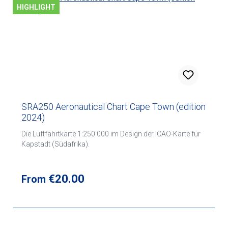
HIGHLIGHT
SRA250 Aeronautical Chart Cape Town (edition
2024)
Die Luftfahrtkarte 1:250 000 im Design der ICAO-Karte für
Kapstadt (Südafrika).
Regular price:
€20.00
From