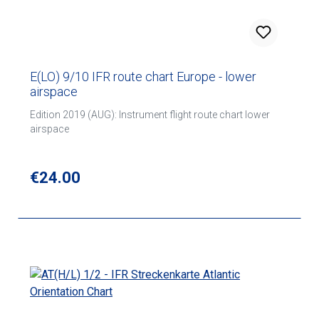
E(LO) 9/10 IFR route chart Europe - lower
airspace
Edition 2019 (AUG): Instrument flight route chart lower
airspace
Regular price:
€24.00