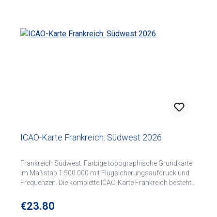
ICAO-Karte Frankreich: Südwest 2026
Frankreich Südwest: Farbige topographische Grundkarte
im Maßstab 1:500.000 mit Flugsicherungsaufdruck und
Frequenzen. Die komplette ICAO-Karte Frankreich besteht
aus folgenden 4 Kartenblättern: Nordwest Nordost
Südwest Südost
Regular price:
€23.80