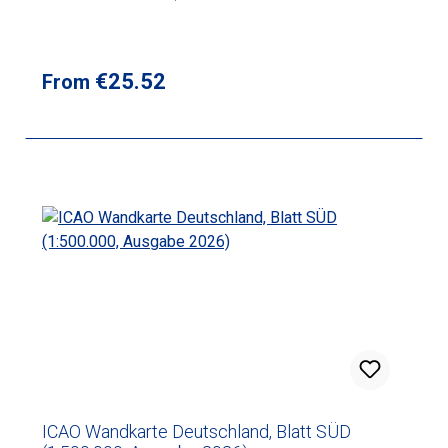
Regular price:
€25.52
From
ICAO Wandkarte Deutschland, Blatt SÜD