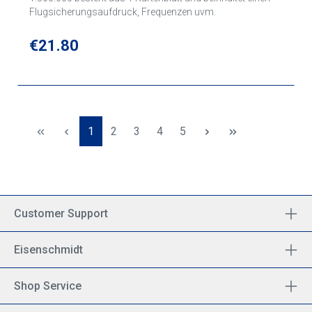
Flugsicherungsaufdruck, Frequenzen uvm.
Regular price:
€21.80
Page
Page
Page
Page
Page
1
2
3
4
5
Customer Support
Eisenschmidt
Shop Service