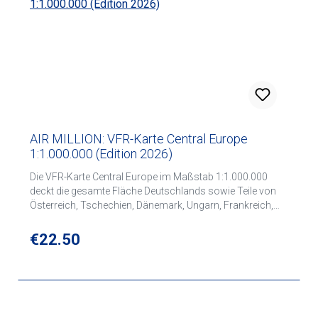
AIR MILLION: VFR-Karte Central Europe
1:1.000.000 (Edition 2026)
Die VFR-Karte Central Europe im Maßstab 1:1.000.000
deckt die gesamte Fläche Deutschlands sowie Teile von
Österreich, Tschechien, Dänemark, Ungarn, Frankreich,
Niederlande, Polen und der Slowakei ab. Die Karte enthält
Topographie und wichtige Informationen für VFR-Piloten -
Regular price:
€22.50
Luftraumstruktur, Funknavigationseinrichtungen und die
wichtigsten Flugplatzdaten. Die Karte eignet sich zudem
ideal für Flugplanungen. Produktmerkmale: Doppelseitige
Bedruckung - einfache Handhabung im Cockpit Klares
grafisches Design Lizensierte, unlizensierte und