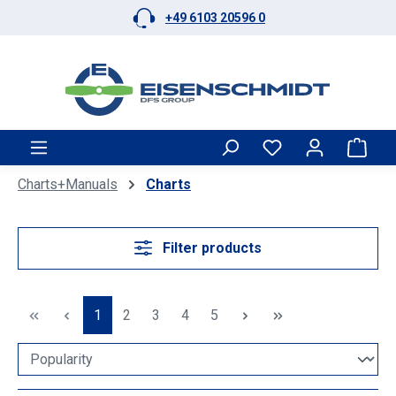
+49 6103 20596 0
Skip to main content
Shop
Charts+Manuals
Charts
Filter products
Page
Page
Page
Page
Page
1
2
3
4
5