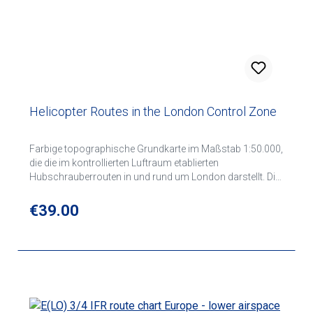
Helicopter Routes in the London Control Zone
Farbige topographische Grundkarte im Maßstab 1:50.000,
die die im kontrollierten Luftraum etablierten
Hubschrauberrouten in und rund um London darstellt. Die
Karte ist nicht nur für jeden Hubschrauberpiloten
unverzichtbar, sondern auch ein nützlicher Begleiter für
Regular price:
€39.00
den VFR-Piloten, der in London und der Umgebung wie
Denham, White Waktham, Fairoaks, Heathrow und
London Heliport fliegt. Neben Flugsicherungsangaben
werden auch Hubschrauberlandeplätzen, Flugplätze,
Routen, Höhenbänder, Meldepunkte und Frequenzen
dargestellt.