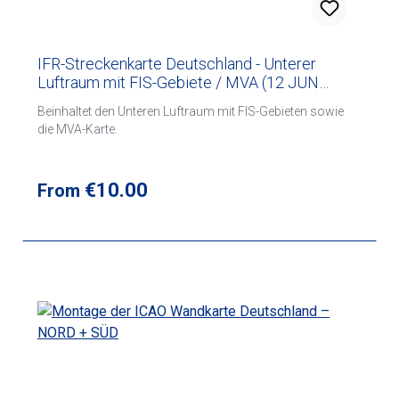
intensiv genutzter Fallschirmsprunggelände
(Fallschirmsprungsymbol plus roter Kreis)
IFR-Streckenkarte Deutschland - Unterer
Luftraum mit FIS-Gebiete / MVA (12 JUN
2026)
Beinhaltet den Unteren Luftraum mit FIS-Gebieten sowie
die MVA-Karte.
Regular price:
€10.00
From