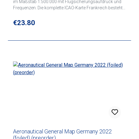
im Maßstab 1:500.000 mit Flugsicherungsaufdruck und
Frequenzen. Die komplette ICAO-Karte Frankreich besteht
aus folgenden 4 Kartenblättern: Nordwest Nordost
Südwest Südost
Regular price:
€23.80
Aeronautical General Map Germany 2022
(foiled) (preorder)