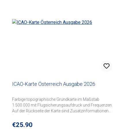
ICAO-Karte Österreich Ausgabe 2026
Farbige topographische Grundkarte im Maßstab
1:500.000 mit Flugsicherungsaufdruck und Frequenzen.
Auf der Rückseite der Karte sind Zusatzinformationen
(z.B. die Österreichische Luftraumklassifizierung sowie ein
Beispielprofil der Luftraumstruktur) übersichtlich für den
Regular price:
€25.90
Nutzer angeführt.