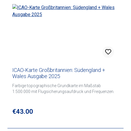
militärische Flugplätze FIS-Frequenzen VOLMET-
Frequenzen, VORs, Tower-Frequenzen, ATIS-Frequenzen
Verfügbarkeit von Treibstoff Gefahrenzonen
ICAO-Karte Großbritannien: Südengland +
Wales Ausgabe 2025
Farbige topographische Grundkarte im Maßstab
1:500.000 mit Flugsicherungsaufdruck und Frequenzen.
Regular price:
€43.00