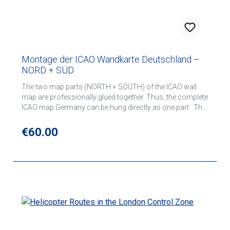
Montage der ICAO Wandkarte Deutschland –
NORD + SÜD
The two map parts (NORTH + SOUTH) of the ICAO wall
map are professionally glued together. Thus, the complete
ICAO map Germany can be hung directly as one part. The
service can only be ordered together with the ICAO wall
chart sheet NORD + SÜD.
Regular price:
€60.00