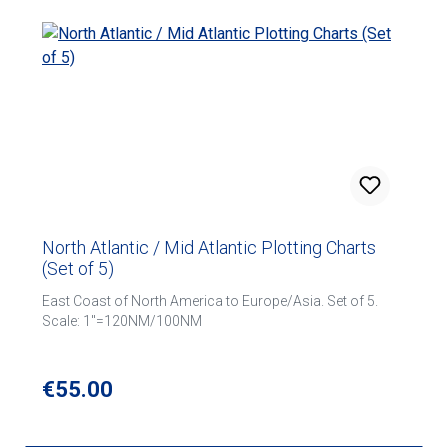
North Atlantic / Mid Atlantic Plotting Charts
(Set of 5)
East Coast of North America to Europe/Asia. Set of 5.
Scale: 1"=120NM/100NM
Regular price:
€55.00