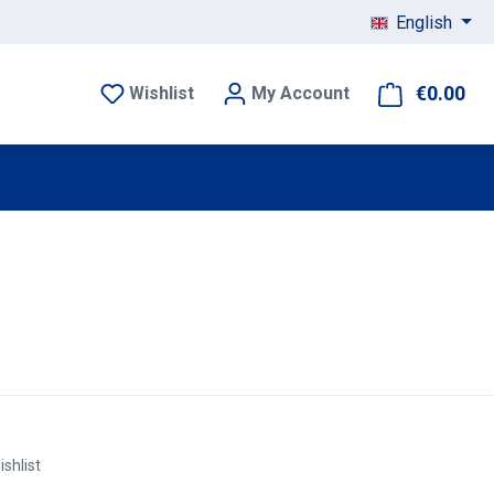
English
€0.00
Sho
Wishlist
My Account
ishlist