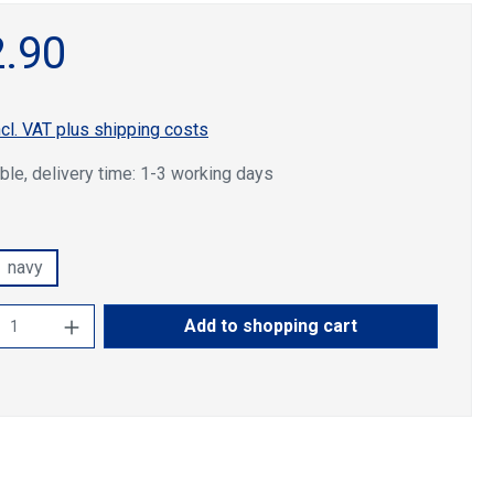
.90
ncl. VAT plus shipping costs
ble, delivery time: 1-3 working days
navy
ct Quantity: Enter the desired amount or u
Add to shopping cart