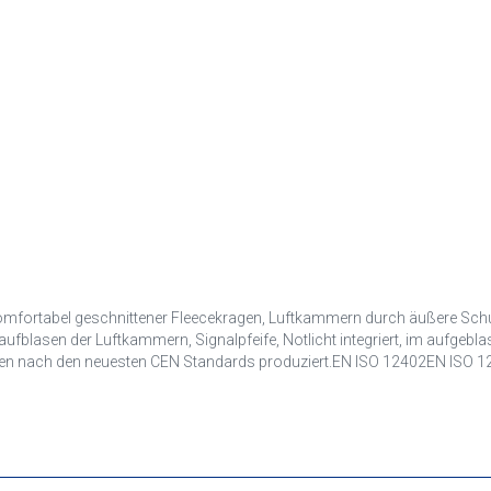
omfortabel geschnittener Fleecekragen, Luftkammern durch äußere Schutz
lasen der Luftkammern, Signalpfeife, Notlicht integriert, im aufgeblase
eden nach den neuesten CEN Standards produziert.EN ISO 12402EN ISO 1