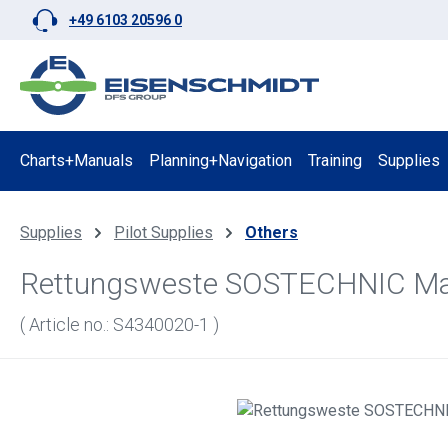
+49 6103 20596 0
p to main content
Skip to search
Skip to main navigation
Charts+Manuals
Planning+Navigation
Training
Supplies
Supplies
Pilot Supplies
Others
Rettungsweste SOSTECHNIC Ma
( Article no.: S4340020-1 )
Skip image gallery