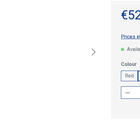
€52
Prices i
Availa
Select
Colour
Red
Produ