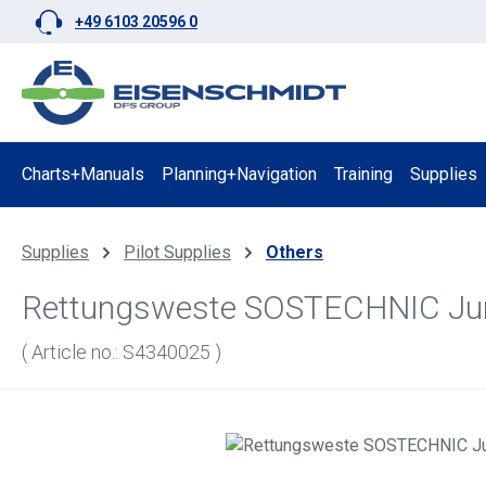
+49 6103 20596 0
p to main content
Skip to search
Skip to main navigation
Charts+Manuals
Planning+Navigation
Training
Supplies
Supplies
Pilot Supplies
Others
Rettungsweste SOSTECHNIC Jun
( Article no.: S4340025 )
Skip image gallery