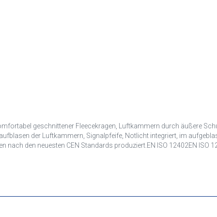
omfortabel geschnittener Fleecekragen, Luftkammern durch äußere Schutz
lasen der Luftkammern, Signalpfeife, Notlicht integriert, im aufgeblase
eden nach den neuesten CEN Standards produziert.EN ISO 12402EN ISO 1