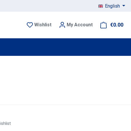
English
€0.00
Sho
Wishlist
My Account
ishlist