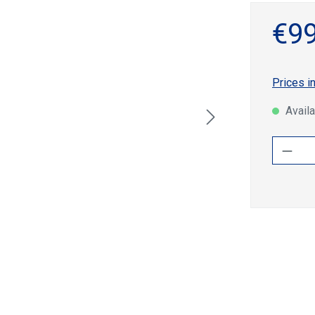
€99
Prices i
Availa
Produ