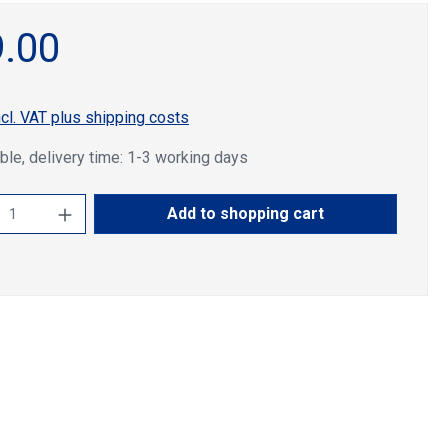
.00
ncl. VAT plus shipping costs
ble, delivery time: 1-3 working days
ct Quantity: Enter the desired amount or u
Add to shopping cart