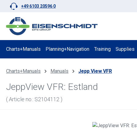
+49 6103 20596 0
p to main content
Skip to search
Skip to main navigation
Charts+Manuals
Planning+Navigation
Training
Supplies
Charts+Manuals
Manuals
Jepp View VFR
JeppView VFR: Estland
( Article no.: S2104112 )
Skip image gallery