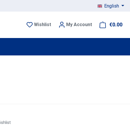
English
€0.00
Sho
Wishlist
My Account
ishlist