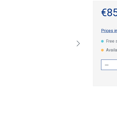
€85
Prices i
Free 
Availa
Produ