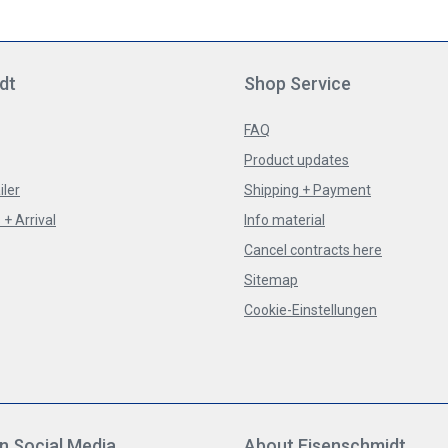
dt
Shop Service
FAQ
Product updates
iler
Shipping + Payment
+ Arrival
Info material
Cancel contracts here
Sitemap
Cookie-Einstellungen
n Social Media
About Eisenschmidt