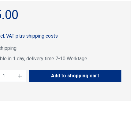
.00
ncl. VAT plus shipping costs
shipping
ble in 1 day, delivery time 7-10 Werktage
ct Quantity: Enter the desired amount or u
Add to shopping cart