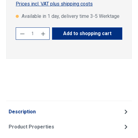
Prices incl. VAT plus shipping costs
Available in 1 day, delivery time 3-5 Werktage
Product Quantity: Enter the desired amoun
Add to shopping cart
Description
Product Properties