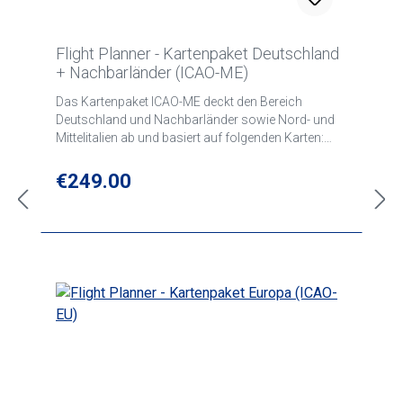
Flight Planner - Kartenpaket Deutschland
+ Nachbarländer (ICAO-ME)
Das Kartenpaket ICAO-ME deckt den Bereich
Deutschland und Nachbarländer sowie Nord- und
Mittelitalien ab und basiert auf folgenden Karten:
ICAO Karten Deutschland, Frankreich, Visual 500
Karten Österreich, Schweiz, Tschechien, Polen,
Regular price:
€249.00
Dänemark, Niederlande, Belgien und Italien(North
und Center), Ungarn und Kroatien