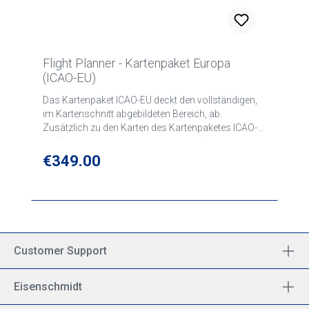
Flight Planner - Kartenpaket Europa
(ICAO-EU)
Das Kartenpaket ICAO-EU deckt den vollständigen,
im Kartenschnitt abgebildeten Bereich, ab.
Zusätzlich zu den Karten des Kartenpaketes ICAO-
ME (ICAO-Karte D/F, V500-Kartenserie) ist die ICAO
Karte Großbritannienenthalten.
Regular price:
€349.00
Customer Support
Eisenschmidt