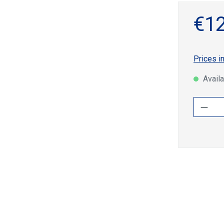
€12
Prices i
Availa
Produ