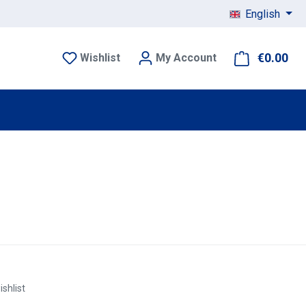
English
€0.00
Sho
Wishlist
My Account
ishlist