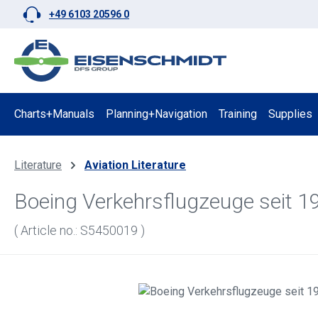
+49 6103 20596 0
p to main content
Skip to search
Skip to main navigation
Charts+Manuals
Planning+Navigation
Training
Supplies
Literature
Aviation Literature
Boeing Verkehrsflugzeuge seit 
( Article no.: S5450019 )
Skip image gallery