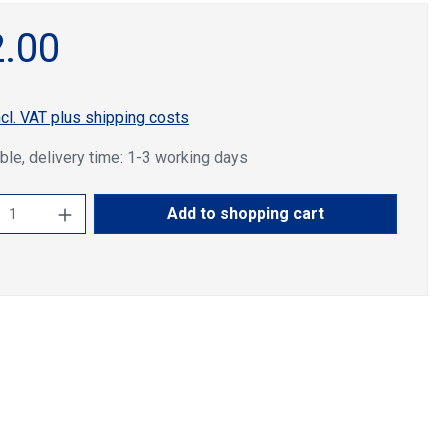
.00
ncl. VAT plus shipping costs
ble, delivery time: 1-3 working days
ct Quantity: Enter the desired amount or u
Add to shopping cart