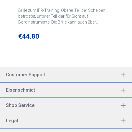
Brille zum IFR-Training. Oberer Teil der Scheiben
befrostet, unterer Teil klar für Sicht auf
Bordinstrumente. Die Brille kann auch über
normalen Brillen getragen werden, die Verwendung
von Hörsprechgarnituren ist problemlos möglich.
Regular price:
€44.80
Customer Support
Eisenschmidt
Shop Service
Legal