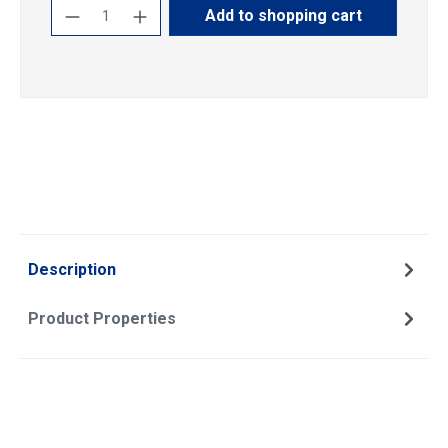
Product Quantity: Enter the desired amoun
Add to shopping cart
Description
Product Properties