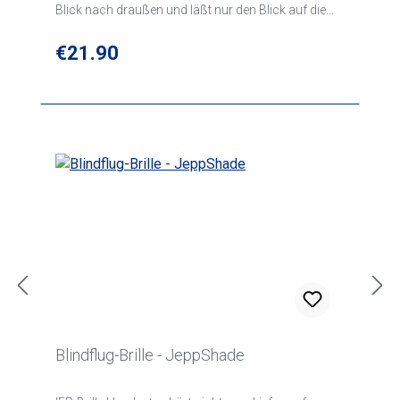
Blick nach draußen und läßt nur den Blick auf die
Instrumente zu. Einfach hochklappen, um wieder
freie Sicht zu haben. Das neue, matte Design sorgt
Regular price:
€21.90
für ein angenehmes und natürliches Trageerlebnis.
Blindflug-Brille - JeppShade