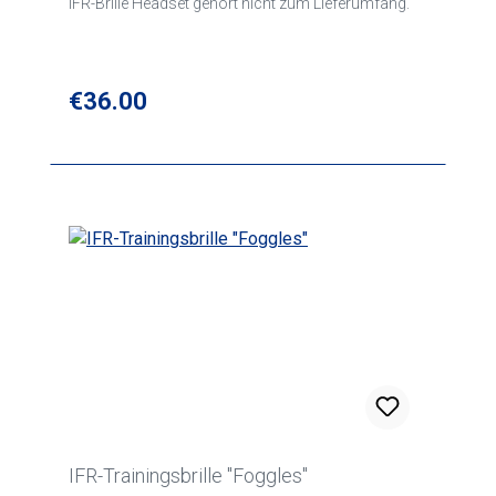
IFR-Brille Headset gehört nicht zum Lieferumfang.
Regular price:
€36.00
IFR-Trainingsbrille "Foggles"