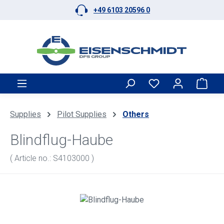
+49 6103 20596 0
Skip to main content
Shop
Supplies
Pilot Supplies
Others
Blindflug-Haube
( Article no.: S4103000 )
Skip image gallery