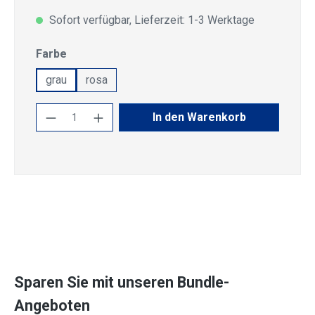
Sofort verfügbar, Lieferzeit: 1-3 Werktage
auswählen
Farbe
grau
rosa
Produkt Anzahl: Gib den gewünschten Wert
In den Warenkorb
Sparen Sie mit unseren Bundle-
Angeboten