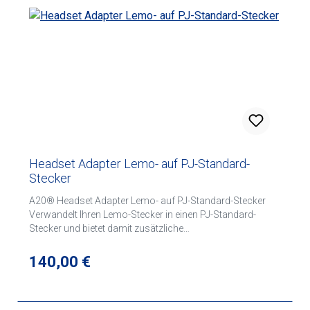
Headset Adapter Lemo- auf PJ-Standard-
Stecker
A20® Headset Adapter Lemo- auf PJ-Standard-Stecker
Verwandelt Ihren Lemo-Stecker in einen PJ-Standard-
Stecker und bietet damit zusätzliche
Anschlussmöglichkeiten. Die Länge des Adapters beträgt
0,54 m.
Regulärer Preis:
140,00 €