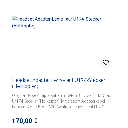
Headset Adapter Lemo- auf U174-Stecker
(Helikopter)
Original Bose Adapterkabel mit 6-Pin Buchse (LEMO) auf
U/174-Stecker (Helikopter). Mit diesem Adapterkabel
können Sie Ihr Bose A20 Aviation Headset mit LEMO-
Stecker in einem Flugzeug oder Helikopter mit U/174-
Buchsen nutzen.
Regulärer Preis:
170,00 €