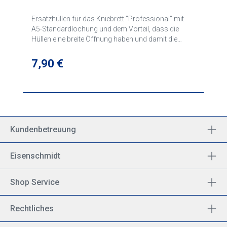
Ersatzhüllen für das Kniebrett "Professional" mit
A5-Standardlochung und dem Vorteil, dass die
Hüllen eine breite Öffnung haben und damit die
dünnen Anflugblätter leichter zum einfädeln sind als
bei herkömmlichen Plastikhüllen.
Regulärer Preis:
7,90 €
Kundenbetreuung
Eisenschmidt
Shop Service
Rechtliches