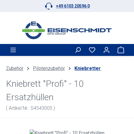
+49 6103 20596 0
Zum Hauptinhalt springen
Ware
Zubehör
Pilotenzubehör
Kniebretter
Kniebrett "Profi" - 10
Ersatzhüllen
( Artikel Nr.: S4543005 )
Bildergalerie überspringen