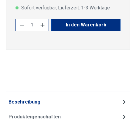
Sofort verfügbar, Lieferzeit: 1-3 Werktage
Produkt Anzahl: Gib den gewünschten Wert
In den Warenkorb
Beschreibung
Produkteigenschaften