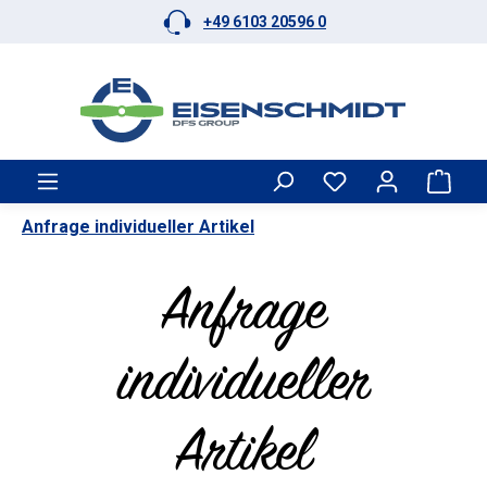
+49 6103 20596 0
Zum Hauptinhalt springen
Ware
Anfrage individueller Artikel
Anfrage
individueller
Artikel