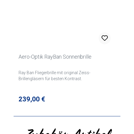
Aero-Optik RayBan Sonnenbrille
Ray Ban Fliegerbrille mit original Zeiss-
Brillengläsern für besten Kontrast.
Regulärer Preis:
239,00 €
Produktgalerie überspringen