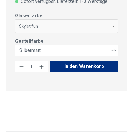
Sofort verfügbar, Lieferzeit: 1-3 Werktage
auswählen
Gläserfarbe
Skylet fun
auswählen
Gestellfarbe
Produkt Anzahl: Gib den gewünschten Wert
In den Warenkorb