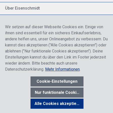
Über Eisenschmidt
Spezialisiert auf allgemeine Luftfahrt
Part of DFS Deutsche Flugsicherung GmbH
Wir setzen auf dieser Webseite Cookies ein. Einige von
Breite Palette von Luftfahrtprodukten
ihnen sind essentiell für ein sicheres Einkaufserlebnis,
Fokus auf Pilotenausbildung
andere helfen uns, unser Onlineangebot zu verbessern. Du
kannst dies akzeptieren ("Alle Cookies akzeptieren") oder
ablehnen ("Nur funktionale Cookies akzeptieren"). Deine
Sicher einkaufen
Einstellungen kannst du über den Link im Footer jederzeit
wieder ändern. Bitte beachte auch unsere
Datenschutzerklärung.
Mehr Informationen
.
Cookie-Einstellungen
* Alle Preise sind einschließlich der Rabatte, die je nach Login,
entweder für Endkunden oder Händler gelten und inklusive
Nur funktionale Cookies akzeptieren
gesetzl. Mehrwertsteuer zzgl.
Versandkosten
wenn nicht anders
angegeben.
Alle Cookies akzeptieren
Werkzeugleiste anzeigen
© 2026 R. Eisenschmidt GmbH