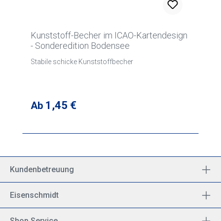
Kunststoff-Becher im ICAO-Kartendesign
- Sonderedition Bodensee
Stabile schicke Kunststoffbecher
Regulärer Preis:
1,45 €
Ab
Kundenbetreuung
Eisenschmidt
Shop Service