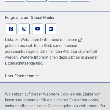
Verschleißteile und Fehlbehandlung) FAA TSO C-139 -
erfüllt oder übertrifft alle TSO-Anforderungen
Folge uns auf Social Media
Links zu Webseiten Dritter sind mit einem
gekennzeichnet. Beim Klick darauf können
personenbezogene Daten an den Anbieter übermittelt
werden. Weitere Informationen dazu gibt es in unserer
Datenschutzerklärung.
Über Eisenschmidt
Spezialisiert auf allgemeine Luftfahrt
Part of DFS Deutsche Flugsicherung GmbH
Wir setzen auf dieser Webseite Cookies ein. Einige von
Breite Palette von Luftfahrtprodukten
ihnen sind essentiell für ein sicheres Einkaufserlebnis,
Fokus auf Pilotenausbildung
andere helfen uns, unser Onlineangebot zu verbessern. Du