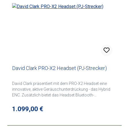
David Clark PRO-X2 Headset (PJ-Strecker)
David Clark präsentiert mit dem PRO-X2 Headset eine
innovative, aktive Geräuschunterdrückung - das Hybrid
ENC. Zusätzlich bietet das Headset Bluetooth-
Funktionalität zur Verbindung mit Ihren mobilen
Endgeräten (Tablets und Smartphones). Auch bei der
Regulärer Preis:
1.099,00 €
Entwicklung des Kopfbügels wurde auf hohen
Tragekomfort Wert gelegt. Die federleichte aber stabile
Konstruktion mit Magnesiumbeschichtung sowie das gut