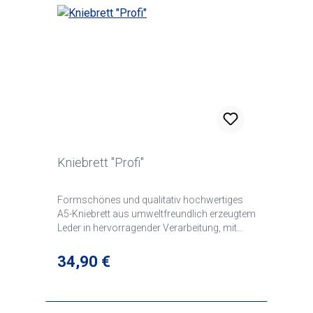
Kniebrett "Profi"
Formschönes und qualitativ hochwertiges
A5-Kniebrett aus umweltfreundlich erzeugtem
Leder in hervorragender Verarbeitung, mit
breiter Klettbandhalterung zur
Beinbefestigung, Klemm-Bügel und 2
Regulärer Preis:
34,90 €
elastischen Stifthalter. Damit Sie beim Fliegen
immer eine Hand frei haben, sorgt beim
Kniebrett "Profi" die rechtsliegende
Ringmechanik - mit Standard A5 Breite. Im