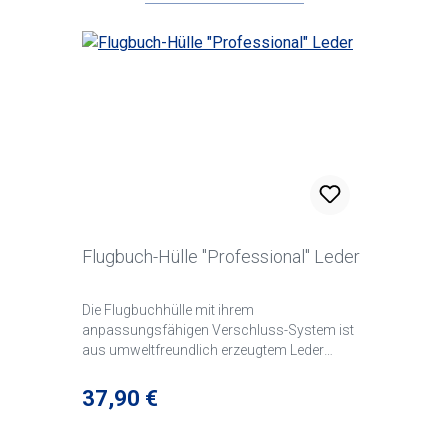
Flugbuch-Hülle "Professional" Leder
Die Flugbuchhülle mit ihrem
anpassungsfähigen Verschluss-System ist
aus umweltfreundlich erzeugtem Leder
qualitativ hochwertig verarbeitet und speziell
für große Flugbücher geeignet. Sie bietet im
Regulärer Preis:
37,90 €
Innenraum 5 herausnehmbare Plastikhüllen
für Ihren Pilotenschein, Funkerzeugnis,