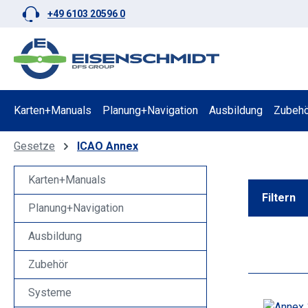
+49 6103 20596 0
 Hauptinhalt springen
Zur Suche springen
Zur Hauptnavigation springen
Karten+Manuals
Planung+Navigation
Ausbildung
Zubehö
Gesetze
ICAO Annex
Karten+Manuals
Filtern
Planung+Navigation
Ausbildung
Zubehör
Systeme