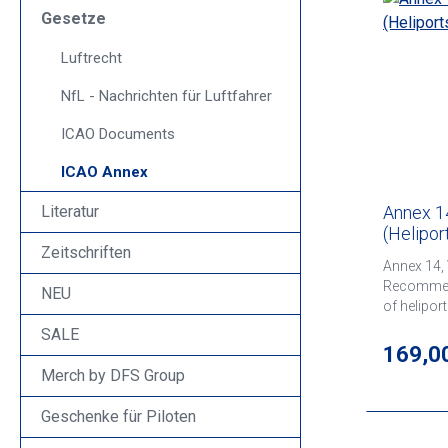
Gesetze
Luftrecht
NfL - Nachrichten für Luftfahrer
ICAO Documents
ICAO Annex
Literatur
Annex 1
(Helipor
Zeitschriften
Annex 14,
Recommend
NEU
of helipor
This edit
SALE
adopted by
Regulär
169,0
2013 and 
Merch by DFS Group
2013, all 
Volume II.
Geschenke für Piloten
applicabi
Practices,