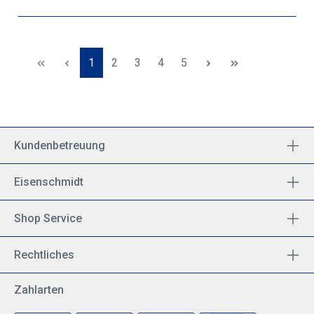
Seite
Seite
Seite
Seite
Seite
1
2
3
4
5
Kundenbetreuung
Eisenschmidt
Shop Service
Rechtliches
Zahlarten