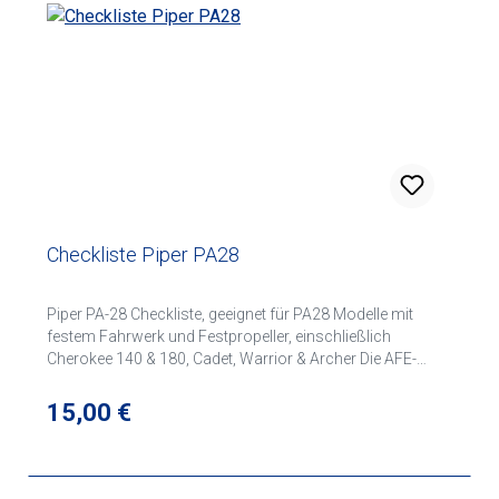
Checkliste Piper PA28
Piper PA-28 Checkliste, geeignet für PA28 Modelle mit
festem Fahrwerk und Festpropeller, einschließlich
Cherokee 140 & 180, Cadet, Warrior & Archer Die AFE-
Flugzeug-Checklisten sind von Fluglehrern mit Erfahrung
auf dem jeweiligen Flugzeugmuster entworfen und
Regulärer Preis:
15,00 €
geschrieben. Jede Checkliste wird gründlich recherchiert
und anhand von Herstellerempfehlungen, Standard-
Trainingsverfahren, Anwenderpraxis und praktischer
Betriebserfahrung überprüft. Die AFE-Checklisten sind