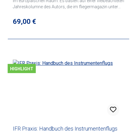
im europäischen Raum. Es basiert auf einer vielbeachteten
Jahreskolumne des Autors, die im fliegermagazin unter
gleichem Namen erschienen ist.
Regulärer Preis:
69,00 €
HIGHLIGHT
IFR Praxis: Handbuch des Instrumentenflugs