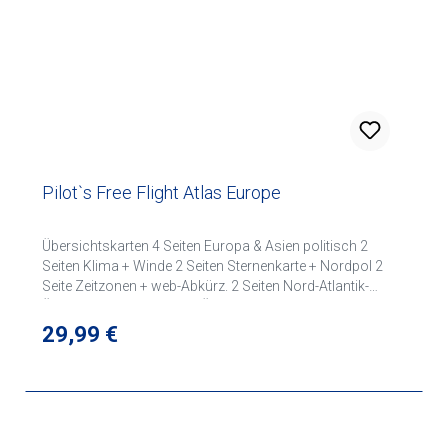
Pilot`s Free Flight Atlas Europe
Übersichtskarten 4 Seiten Europa & Asien politisch 2
Seiten Klima + Winde 2 Seiten Sternenkarte + Nordpol 2
Seite Zeitzonen + web-Abkürz. 2 Seiten Nord-Atlantik-
Übersicht 2 Seiten Afrika- Übersicht 4 Seiten Asien +
Mittlerer Osten- Übersicht 2 Seiten Pazifik- Übersicht 2
Regulärer Preis:
29,99 €
Seiten Australien- Übersicht