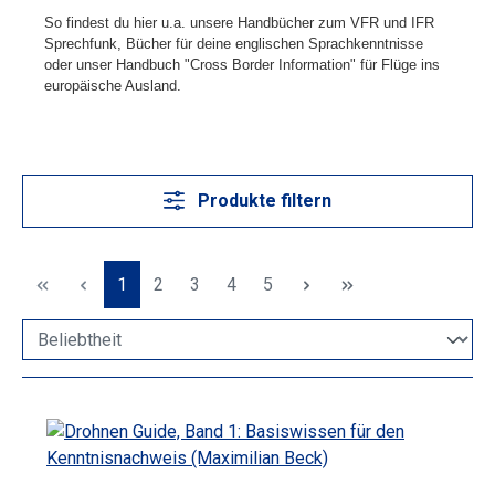
So findest du hier u.a. unsere Handbücher zum VFR und IFR
Sprechfunk, Bücher für deine englischen Sprachkenntnisse
oder unser Handbuch "Cross Border Information" für Flüge ins
europäische Ausland.
Produkte filtern
Seite
Seite
Seite
Seite
Seite
1
2
3
4
5