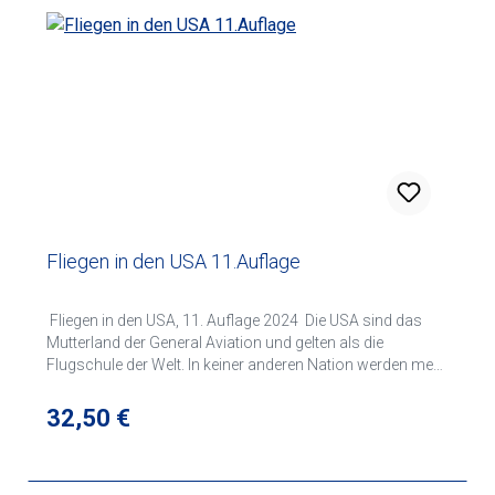
Fliegen in den USA 11.Auflage
Fliegen in den USA, 11. Auflage 2024 Die USA sind das
Mutterland der General Aviation und gelten als die
Flugschule der Welt. In keiner anderen Nation werden mehr
Piloten aus dem In- und Ausland ausgebildet. Nirgendwo
gibt es eine größere Dichte an Flugplätzen und
Regulärer Preis:
32,50 €
Luftfahrzeugen. Dafür stehen eine stringent und
vorbildlich pragmatisch organisierte Luftfahrt, ein
modernes Ausbildungssystem, das fortlaufend weiter-