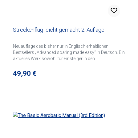
Streckenflug leicht gemacht 2. Auflage
Neuauflage des bisher nur in Englisch erhältlichen
Bestsellers „Advanced soaring made easy“ in Deutsch. Ein
aktuelles Werk sowohl für Einsteiger in den
Streckensegelflug als auch für fortgeschrittene
Segelflieger. Wissen aus der Praxis eines erfahrenen
Regulärer Preis:
49,90 €
Wettbewerbspiloten und Fluglehrers.