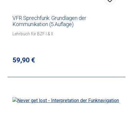
VFR Sprechfunk: Grundlagen der
Kommunikation (5.Auflage)
Lehrbuch für BZF I & II
Regulärer Preis:
59,90 €