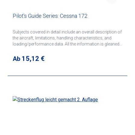
Pilot's Guide Series: Cessna 172
Subjects covered in detail include an overall description of
the aircraft, limitations, handling characteristics, and
loading/performance data. All the information is gleaned
from flying experiences by experts in the industry, and is
presented in an easy-to-read format. Pilots will find each
Regulärer Preis:
15,12 €
Ab
guide in the series an invaluable companion to the
aircraft's Flight Manual and an excellent sourcebook for
the aircraft's principal characteristics.