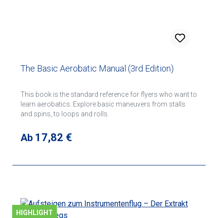
The Basic Aerobatic Manual (3rd Edition)
This book is the standard reference for flyers who want to
learn aerobatics. Explore basic maneuvers from stalls
and spins, to loops and rolls.
Regulärer Preis:
17,82 €
Ab
HIGHLIGHT