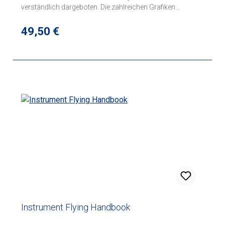
verständlich dargeboten. Die zahlreichen Grafiken
vermitteln Wissen, ohne den Leser mit Formeln zu
belasten.
Regulärer Preis:
49,50 €
Instrument Flying Handbook