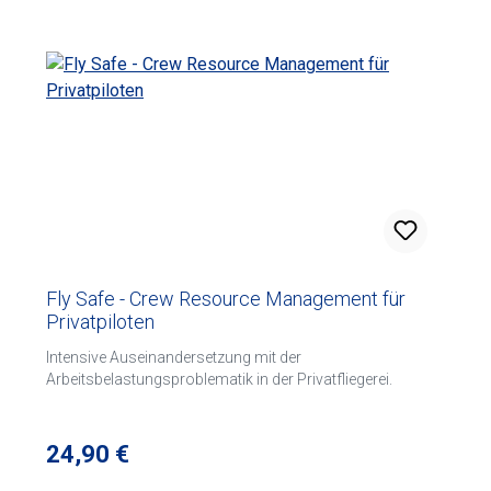
besonders bei Flugschulbetreibern beliebt. Spiralbindung
und angeschnittene Seiten für eine einfache Handhabung
Notfallabschnitte sind klar in Rot gekennzeichnet Inkl.
Diagramm zur Berechnung der Seitenwindkomponenten
und Faktoren für die Start- und Landestrecke. Auf Englisch
Fly Safe - Crew Resource Management für
Privatpiloten
Intensive Auseinandersetzung mit der
Arbeitsbelastungsproblematik in der Privatfliegerei.
Regulärer Preis:
24,90 €