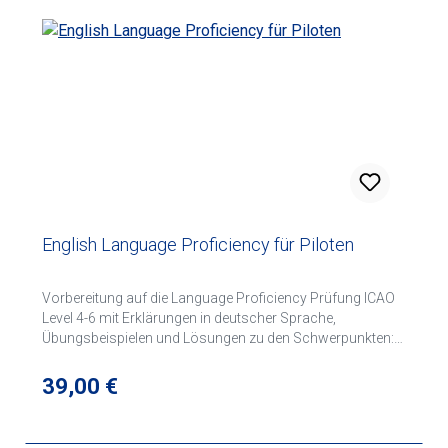
English Language Proficiency für Piloten
Vorbereitung auf die Language Proficiency Prüfung ICAO
Level 4-6 mit Erklärungen in deutscher Sprache,
Übungsbeispielen und Lösungen zu den Schwerpunkten:
PRONUCIATION - STRUCTURE - VOCABULARY. Enthält
viele Grammatikbeispiele mit luftfahrtspezifischem
Regulärer Preis:
39,00 €
Kontext!