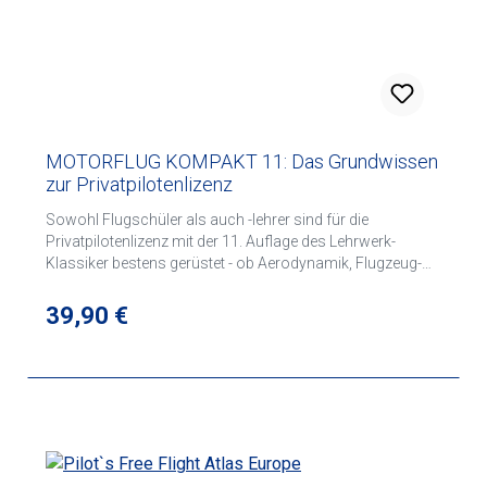
MOTORFLUG KOMPAKT 11: Das Grundwissen
zur Privatpilotenlizenz
Sowohl Flugschüler als auch -lehrer sind für die
Privatpilotenlizenz mit der 11. Auflage des Lehrwerk-
Klassiker bestens gerüstet - ob Aerodynamik, Flugzeug-
und Instrumentenkunde, Meteorologie, Luftrecht und
Flugsicherung oder Navigation und Kartenkunde: Dieses
Regulärer Preis:
39,90 €
Buch enthält alle prüfungsrelevanten. Grundlagen. 408
Seiten, 240 x 170 mm, 380 Bilder Über den Autor: Winfried
Kassera, geboren 1942, seit dem 14. Lebensjahr aktiv im
Segelflug und mit 19 einer der jüngsten deutschen
Motorflieger, ist Segelfluglehrer, anerkannter
Sachverständiger und Prüfungsrat bei einem Luftamt.
Hauptberuflich unterrichtet er Mathematik und Physik an
einer Realschule.