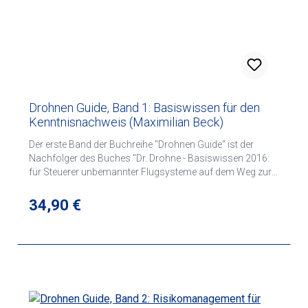
Drohnen Guide, Band 1: Basiswissen für den
Kenntnisnachweis (Maximilian Beck)
Der erste Band der Buchreihe "Drohnen Guide" ist der
Nachfolger des Buches "Dr. Drohne - Basiswissen 2016:
für Steuerer unbemannter Flugsysteme auf dem Weg zur
Aufstiegserlaubnis". Beide Bücher wurden von Maximilian
Beck geschrieben.
Regulärer Preis:
34,90 €