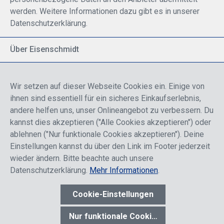
werden. Weitere Informationen dazu gibt es in unserer
Datenschutzerklärung.
Über Eisenschmidt
Spezialisiert auf allgemeine Luftfahrt
Part of DFS Deutsche Flugsicherung GmbH
Wir setzen auf dieser Webseite Cookies ein. Einige von
Breite Palette von Luftfahrtprodukten
ihnen sind essentiell für ein sicheres Einkaufserlebnis,
Fokus auf Pilotenausbildung
andere helfen uns, unser Onlineangebot zu verbessern. Du
kannst dies akzeptieren ("Alle Cookies akzeptieren") oder
ablehnen ("Nur funktionale Cookies akzeptieren"). Deine
Sicher einkaufen
Einstellungen kannst du über den Link im Footer jederzeit
wieder ändern. Bitte beachte auch unsere
Datenschutzerklärung.
Mehr Informationen
.
Cookie-Einstellungen
* Alle Preise sind einschließlich der Rabatte, die je nach Login,
entweder für Endkunden oder Händler gelten und inklusive
Nur funktionale Cookies akzeptieren
gesetzl. Mehrwertsteuer zzgl.
Versandkosten
wenn nicht anders