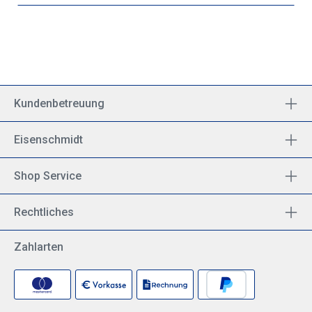
Umrechnungen, etc. Wenn Sie Airway Manuals mit
Berichtigungsdienst bestellen, erhalten Sie die
entsprechenden Korrekturen wöchentlich per Post. Das
Einzel-Blatt-System vereinfacht die wöchentliche
Aktualisierung. Zudem lassen sich einzelne Karten
herausnehmen, um sie beispielsweise in individueller
Kombination auf Ihrem Kniebrett oder auch direkt am
Steuerhorn zu nutzen. Unvergleichliche Flexibilität für
Kundenbetreuung
weltweite IFR-Flüge Umfangreiche Informationen pro
Airport Zahlreiche Länderkombinationen verfügbar 7er-
Eisenschmidt
Lochung Volumensparendes Papier Länderabdeckung
dieses Manuals: Faröer Inseln, Irland, United Kingdom,
Amsterdam, Brüssel und Nordfrankreich bis Paris.
Shop Service
Rechtliches
Zahlarten