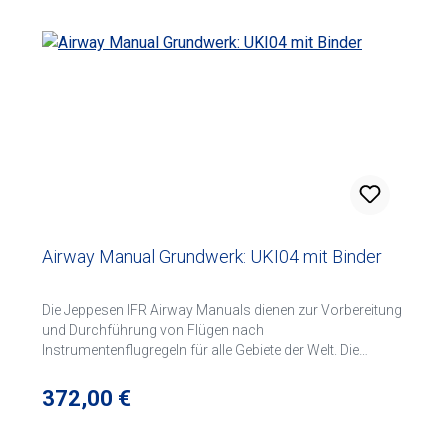
Airway Manual Grundwerk: UKI04 mit Binder
Die Jeppesen IFR Airway Manuals dienen zur Vorbereitung
und Durchführung von Flügen nach
Instrumentenflugregeln für alle Gebiete der Welt. Die
Manuals enthalten An- und Abflugkarten der Flugplätze
(SIDs+STARs), Area Charts, Anflugverfahrenskarten (ILS,
Regulärer Preis:
372,00 €
VOR, NDB, etc.), Streckenkarten (Enroute Charts),
Anleitungen für Notverfahren, Meteorologie, Vorschriften,