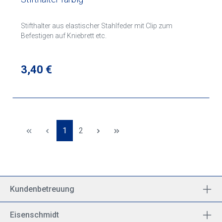
Stifthalter aus elastischer Stahlfeder mit Clip zum
Befestigen auf Kniebrett etc.
Regulärer Preis:
3,40 €
Seite
Seite
1
2
Kundenbetreuung
Eisenschmidt