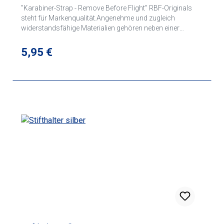
"Karabiner-Strap - Remove Before Flight" RBF-Originals
steht für Markenqualität.Angenehme und zugleich
widerstandsfähige Materialien gehören neben einer
präzisen verarbeitung und einem hochwertigen
Schlüsselring zu unseren Qualitätsmerkmalen.Textil-
Regulärer Preis:
5,95 €
Schlüsselanhänger aus 16% Baumwolle, 34% Polyester,
50% Viskose.Anhänger gewebt, Motive einseitig eingewebt.
Montierter Schlüsselring und Hobby-Karabiner mit
"Remove Before Flight"-Markensigel.