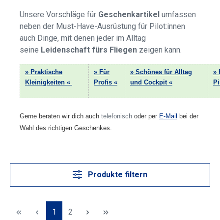
Unsere Vorschläge für
Geschenkartikel
umfassen
neben der Must-Have-Ausrüstung für Pilot:innen
auch Dinge, mit denen jeder im Alltag
seine
Leidenschaft fürs Fliegen
zeigen kann.
» Praktische
» Für
» Schönes für Alltag
»
Kleinigkeiten «
Profis «
und Cockpit «
Pi
Gerne beraten wir dich auch
telefonisch
oder per
E-Mail
bei der
Wahl des richtigen Geschenkes.
Produkte filtern
Seite
Seite
1
2