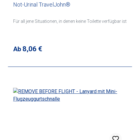
Not-Urinal TravelJohn®
Für all jene Situationen, in denen keine Toilette verfügbar ist
Regulärer Preis:
8,06 €
Ab