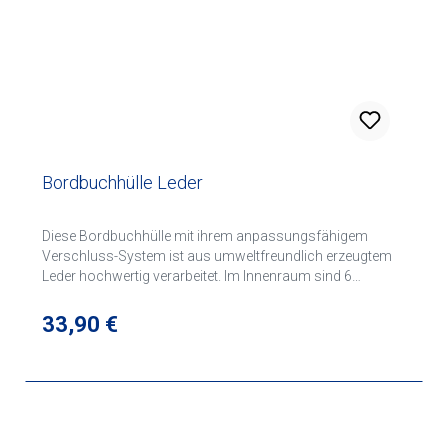
Bordbuchhülle Leder
Diese Bordbuchhülle mit ihrem anpassungsfähigem
Verschluss-System ist aus umweltfreundlich erzeugtem
Leder hochwertig verarbeitet. Im Innenraum sind 6
Plastikhüllen für diverse Lärmschutzzeugnisse,
Versicherungsnachweis etc. Weitere 4 Steckfächer für
Regulärer Preis:
33,90 €
Tankkarte, Kreditkarte etc. sowie eine elastische
Schreibhalterung. Diese Bordbuchhülle ist auch für
Bordbücher mit stärkerem Umschlag geeignet. Auf der
rechten Innenseite ist ein separates großes Steckfach für
z.B. Tankrechnungen.