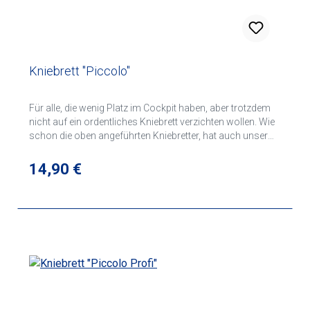
Kniebrett "Piccolo"
Für alle, die wenig Platz im Cockpit haben, aber trotzdem
nicht auf ein ordentliches Kniebrett verzichten wollen. Wie
schon die oben angeführten Kniebretter, hat auch unser
Kleinstes alle Features. Von der breiten Klettbandhalterung
über den stabilen Klemmbügel bis hin zu den elastischen
Regulärer Preis:
14,90 €
Schreibhalterungen. Ob für den Segelflug oder für UL-
Piloten, mit diesem "PICCOLO" werden Sie ihre Freude
haben.