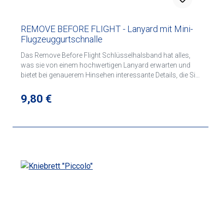
REMOVE BEFORE FLIGHT - Lanyard mit Mini-
Flugzeuggurtschnalle
Das Remove Before Flight Schlüsselhalsband hat alles,
was sie von einem hochwertigen Lanyard erwarten und
bietet bei genauerem Hinsehen interessante Details, die Sie
als Luftfahrtfan erkennbar machen. Das Besondere an
diesem Schlüsselband ist die speziell angefertigte Mini-
Regulärer Preis:
9,80 €
Flugzeuggurtschnalle. Sie ist verchromt, wird genau wie
ihr Konterfei im echten Flugzeug durch anheben des
Verschlusses geöffnet und ist auch sonst lediglich durch
ihre Größe vom Original zu unterscheiden.