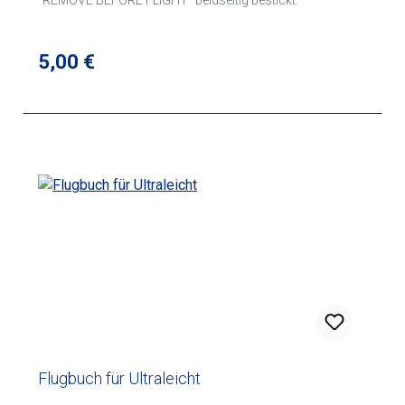
"REMOVE BEFORE FLIGHT" beidseitig bestickt.
Regulärer Preis:
5,00 €
Flugbuch für Ultraleicht