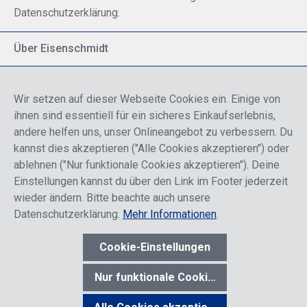
Datenschutzerklärung.
Über Eisenschmidt
Spezialisiert auf allgemeine Luftfahrt
Part of DFS Deutsche Flugsicherung GmbH
Wir setzen auf dieser Webseite Cookies ein. Einige von
Breite Palette von Luftfahrtprodukten
ihnen sind essentiell für ein sicheres Einkaufserlebnis,
Fokus auf Pilotenausbildung
andere helfen uns, unser Onlineangebot zu verbessern. Du
kannst dies akzeptieren ("Alle Cookies akzeptieren") oder
ablehnen ("Nur funktionale Cookies akzeptieren"). Deine
Sicher einkaufen
Einstellungen kannst du über den Link im Footer jederzeit
wieder ändern. Bitte beachte auch unsere
Datenschutzerklärung.
Mehr Informationen
.
Cookie-Einstellungen
* Alle Preise sind einschließlich der Rabatte, die je nach Login,
entweder für Endkunden oder Händler gelten und inklusive
Nur funktionale Cookies akzeptieren
gesetzl. Mehrwertsteuer zzgl.
Versandkosten
wenn nicht anders
angegeben.