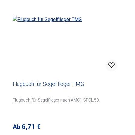
Flugbuch für Segelflieger TMG
Flugbuch für Segelflieger nach AMC1 SFCL.50.
Regulärer Preis:
6,71 €
Ab