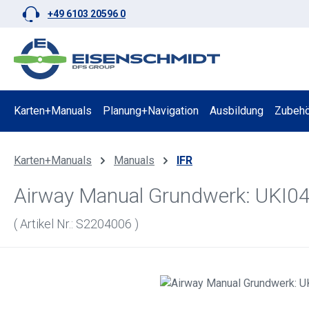
+49 6103 20596 0
 Hauptinhalt springen
Zur Suche springen
Zur Hauptnavigation springen
Karten+Manuals
Planung+Navigation
Ausbildung
Zubehö
Karten+Manuals
Manuals
IFR
Airway Manual Grundwerk: UKI04
( Artikel Nr.: S2204006 )
Bildergalerie überspringen