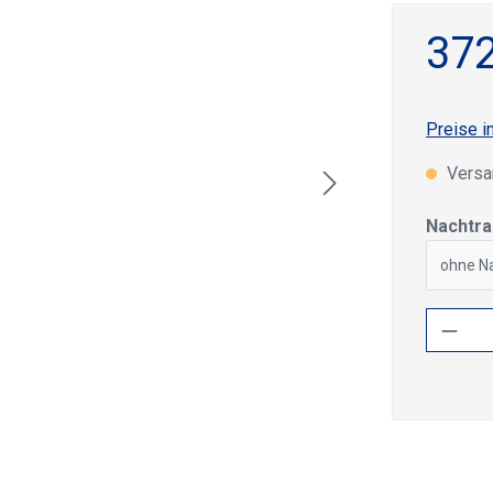
372
Preise i
Versan
Nachtra
ohne Na
Produ