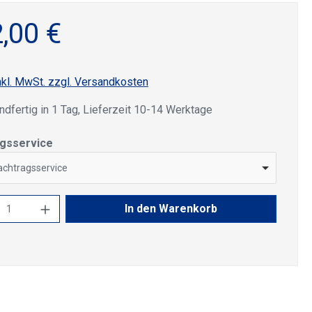
,00 €
nkl. MwSt. zzgl. Versandkosten
dfertig in 1 Tag, Lieferzeit 10-14 Werktage
auswählen
gsservice
chtragsservice
kt Anzahl: Gib den gewünschten Wert ein 
In den Warenkorb