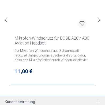
Mikrofon-Windschutz für BOSE A20 / A30
Aviation Headset
Der Mikrofon-Windschutz aus Schaumstoff
reduziert Umgebungsgeräusche und sorgt dafür,
dass das Mikrofon nicht durch Winddruck aktiviert
wird. Der Windschutz lässt sich leicht austauschen,
über das Headset-Mikrofon ziehen und dank
Regulärer Preis:
11,00 €
integrierter Haken am Mikrofon
befestigen.Kompatible Produkte A20/A30 Aviation
Headset Aviation Headset X
Kundenbetreuung