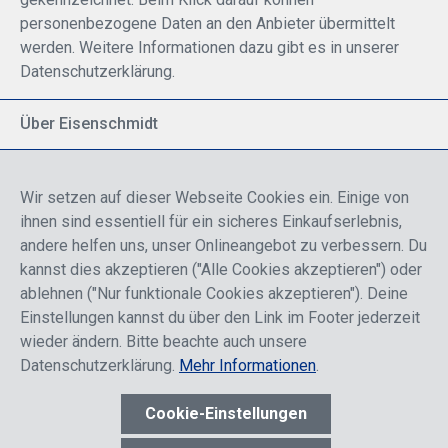
personenbezogene Daten an den Anbieter übermittelt
werden. Weitere Informationen dazu gibt es in unserer
Datenschutzerklärung.
Über Eisenschmidt
Spezialisiert auf allgemeine Luftfahrt
Part of DFS Deutsche Flugsicherung GmbH
Wir setzen auf dieser Webseite Cookies ein. Einige von
Breite Palette von Luftfahrtprodukten
ihnen sind essentiell für ein sicheres Einkaufserlebnis,
Fokus auf Pilotenausbildung
andere helfen uns, unser Onlineangebot zu verbessern. Du
kannst dies akzeptieren ("Alle Cookies akzeptieren") oder
ablehnen ("Nur funktionale Cookies akzeptieren"). Deine
Sicher einkaufen
Einstellungen kannst du über den Link im Footer jederzeit
wieder ändern. Bitte beachte auch unsere
Datenschutzerklärung.
Mehr Informationen
.
Cookie-Einstellungen
* Alle Preise sind einschließlich der Rabatte, die je nach Login,
entweder für Endkunden oder Händler gelten und inklusive