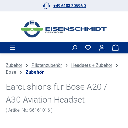
+49 6103 20596 0
Zum Hauptinhalt springen
Ware
Zubehör
Pilotenzubehör
Headsets + Zubehör
Bose
Zubehör
Earcushions für Bose A20 /
A30 Aviation Headset
( Artikel Nr.: S6161016 )