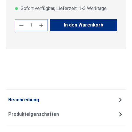
Sofort verfügbar, Lieferzeit: 1-3 Werktage
Produkt Anzahl: Gib den gewünschten Wert
In den Warenkorb
Beschreibung
Produkteigenschaften