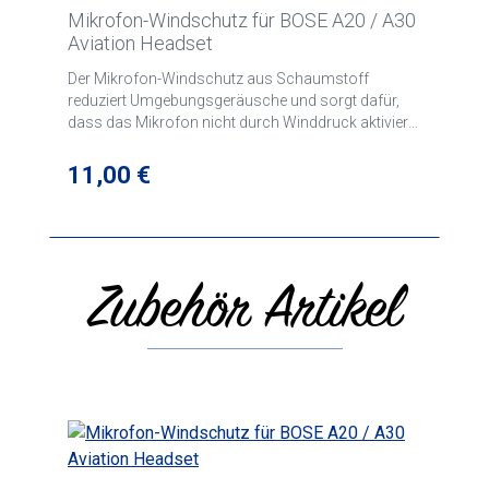
Mikrofon-Windschutz für BOSE A20 / A30
Aviation Headset
Der Mikrofon-Windschutz aus Schaumstoff
reduziert Umgebungsgeräusche und sorgt dafür,
dass das Mikrofon nicht durch Winddruck aktiviert
wird. Der Windschutz lässt sich leicht austauschen,
über das Headset-Mikrofon ziehen und dank
Regulärer Preis:
11,00 €
integrierter Haken am Mikrofon
befestigen.Kompatible Produkte A20/A30 Aviation
Headset Aviation Headset X
Zubehör Artikel
Produktgalerie überspringen