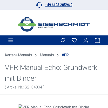
+49 6103 20596 0
Zum Hauptinhalt springen
Ware
Karten+Manuals
Manuals
VFR
VFR Manual Echo: Grundwerk
mit Binder
( Artikel Nr.: S2104004 )
Bildergalerie überspringen