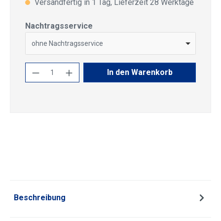
Versandfertig in 1 Tag, Lieferzeit 28 Werktage
auswählen
Nachtragsservice
ohne Nachtragsservice
Produkt Anzahl: Gib den gewünschten Wert
In den Warenkorb
Beschreibung