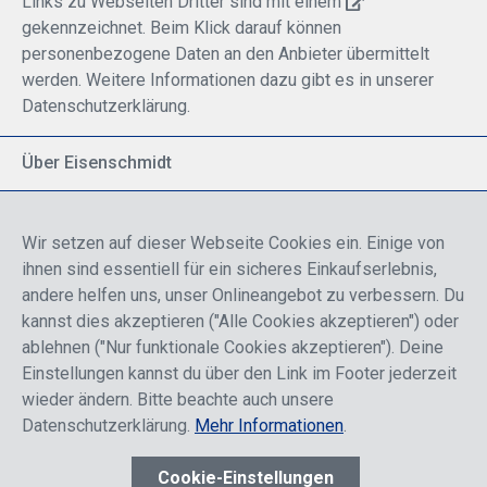
Links zu Webseiten Dritter sind mit einem
gekennzeichnet. Beim Klick darauf können
personenbezogene Daten an den Anbieter übermittelt
werden. Weitere Informationen dazu gibt es in unserer
Datenschutzerklärung.
Über Eisenschmidt
Spezialisiert auf allgemeine Luftfahrt
Part of DFS Deutsche Flugsicherung GmbH
Wir setzen auf dieser Webseite Cookies ein. Einige von
Breite Palette von Luftfahrtprodukten
ihnen sind essentiell für ein sicheres Einkaufserlebnis,
Fokus auf Pilotenausbildung
andere helfen uns, unser Onlineangebot zu verbessern. Du
kannst dies akzeptieren ("Alle Cookies akzeptieren") oder
ablehnen ("Nur funktionale Cookies akzeptieren"). Deine
Sicher einkaufen
Einstellungen kannst du über den Link im Footer jederzeit
wieder ändern. Bitte beachte auch unsere
Datenschutzerklärung.
Mehr Informationen
.
Cookie-Einstellungen
* Alle Preise sind einschließlich der Rabatte, die je nach Login,