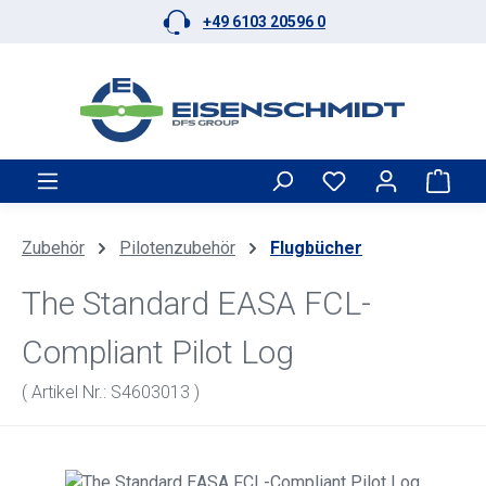
+49 6103 20596 0
Zum Hauptinhalt springen
Ware
Zubehör
Pilotenzubehör
Flugbücher
The Standard EASA FCL-
Compliant Pilot Log
( Artikel Nr.: S4603013 )
Bildergalerie überspringen