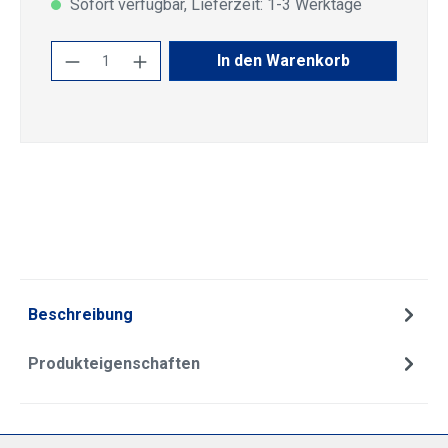
Sofort verfügbar, Lieferzeit: 1-3 Werktage
Produkt Anzahl: Gib den gewünschten Wert
In den Warenkorb
Beschreibung
Produkteigenschaften