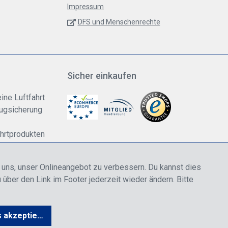
Impressum
DFS und Menschenrechte
Sicher einkaufen
ine Luftfahrt
lugsicherung
ahrtprodukten
dung
n uns, unser Onlineangebot zu verbessern. Du kannst dies
 über den Link im Footer jederzeit wieder ändern. Bitte
rwertsteuer zzgl.
Versandkosten
wenn nicht anders angegeben.
s akzeptieren