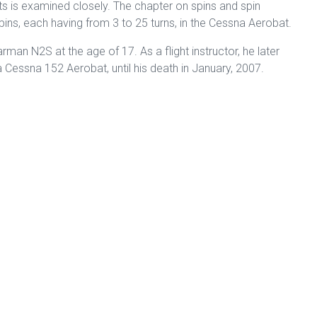
nts is examined closely. The chapter on spins and spin
ins, each having from 3 to 25 turns, in the Cessna Aerobat.
rman N2S at the age of 17. As a flight instructor, he later
Cessna 152 Aerobat, until his death in January, 2007.