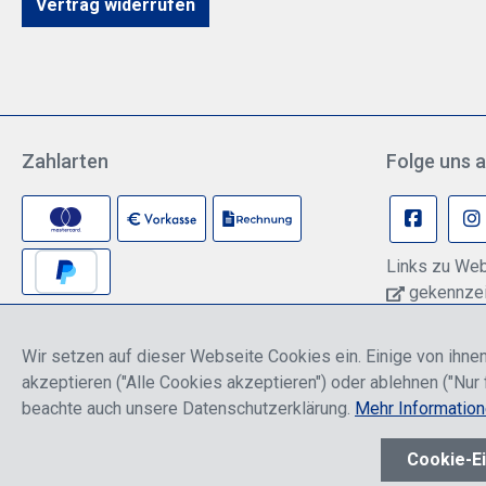
Vertrag widerrufen
Zahlarten
Folge uns a
Links zu Web
gekennzeic
können pers
Anbieter übe
Wir setzen auf dieser Webseite Cookies ein. Einige von ihnen
Informationen
akzeptieren ("Alle Cookies akzeptieren") oder ablehnen ("Nur 
Datenschutze
beachte auch unsere Datenschutzerklärung.
Mehr Informatio
* Alle Preise sind einschließlich der Rabatte, die je nach Logi
Cookie-Ei
Werkzeugleiste anzeigen