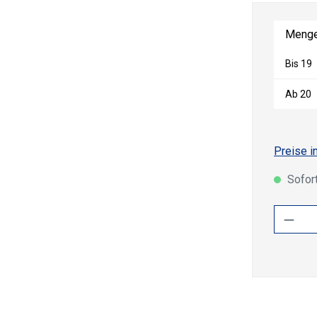
Meng
Bis
19
Ab
20
Preise i
Sofort
Produ