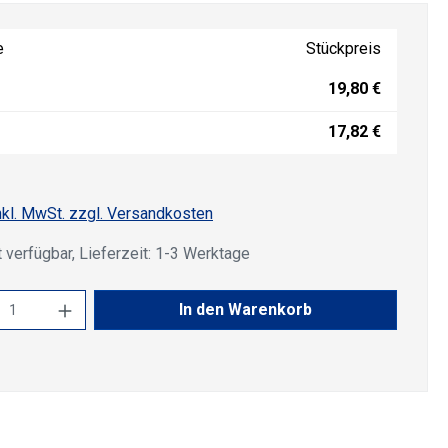
e
Stückpreis
19,80 €
17,82 €
nkl. MwSt. zzgl. Versandkosten
 verfügbar, Lieferzeit: 1-3 Werktage
kt Anzahl: Gib den gewünschten Wert ein 
In den Warenkorb