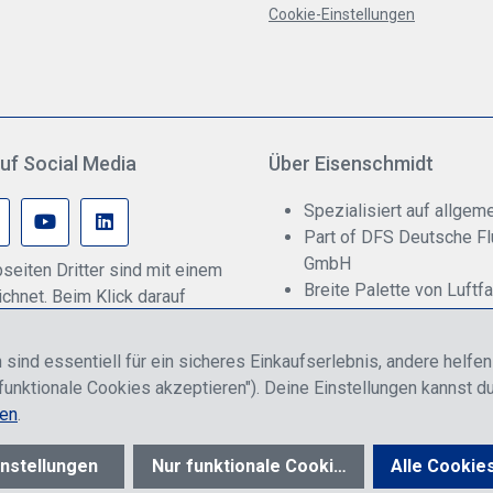
Cookie-Einstellungen
uf Social Media
Über Eisenschmidt
Spezialisiert auf allgeme
Part of DFS Deutsche F
GmbH
seiten Dritter sind mit einem
Breite Palette von Luftf
hnet. Beim Klick darauf
Fokus auf Pilotenausbil
onenbezogene Daten an den
rmittelt werden. Weitere
 sind essentiell für ein sicheres Einkaufserlebnis, andere helfe
 dazu gibt es in unserer
funktionale Cookies akzeptieren"). Deine Einstellungen kannst du
rklärung.
nen
.
n, entweder für Endkunden oder Händler gelten und inklusive gesetzl. Meh
nstellungen
Nur funktionale Cookies akzeptieren
Alle Cookie
© 2026 R. Eisenschmidt GmbH