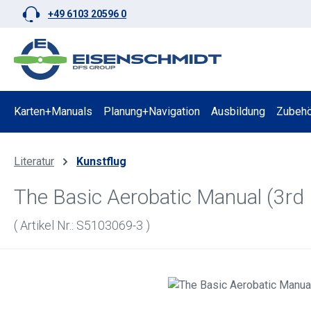
+49 6103 20596 0
 Hauptinhalt springen
Zur Suche springen
Zur Hauptnavigation springen
Karten+Manuals
Planung+Navigation
Ausbildung
Zubehö
Literatur
Kunstflug
The Basic Aerobatic Manual (3rd 
( Artikel Nr.: S5103069-3 )
Bildergalerie überspringen