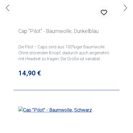
Cap "Pilot" - Baumwolle, Dunkelblau
Die Pilot – Caps sind aus 100%iger Baumwolle.
Ohne störenden Knopf, dadurch auch angenehm
mit Headset zu tragen. Die Größe ist variabel
verstellbar, mit hochwertigem Verschluss. Als
Sicherheitsfeature sind die Kappen mit
Regulärer Preis:
14,90 €
reflektierender Umrandung ausgestattet.