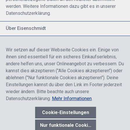
werden. Weitere Informationen dazu gibt es in unserer
Datenschutzerklärung.
Über Eisenschmidt
Spezialisiert auf allgemeine Luftfahrt
Part of DFS Deutsche Flugsicherung GmbH
Wir setzen auf dieser Webseite Cookies ein. Einige von
Breite Palette von Luftfahrtprodukten
ihnen sind essentiell für ein sicheres Einkaufserlebnis,
Fokus auf Pilotenausbildung
andere helfen uns, unser Onlineangebot zu verbessern. Du
kannst dies akzeptieren ("Alle Cookies akzeptieren") oder
ablehnen ("Nur funktionale Cookies akzeptieren"). Deine
Sicher einkaufen
Einstellungen kannst du über den Link im Footer jederzeit
wieder ändern. Bitte beachte auch unsere
Datenschutzerklärung.
Mehr Informationen
.
Cookie-Einstellungen
* Alle Preise sind einschließlich der Rabatte, die je nach Login,
entweder für Endkunden oder Händler gelten und inklusive
Nur funktionale Cookies akzeptieren
gesetzl. Mehrwertsteuer zzgl.
Versandkosten
wenn nicht anders