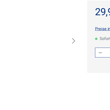
29,
Preise i
Sofort
Produ