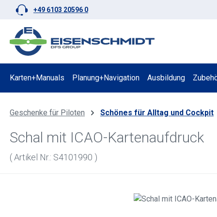
+49 6103 20596 0
 Hauptinhalt springen
Zur Suche springen
Zur Hauptnavigation springen
Karten+Manuals
Planung+Navigation
Ausbildung
Zubehö
Geschenke für Piloten
Schönes für Alltag und Cockpit
Schal mit ICAO-Kartenaufdruck
( Artikel Nr.: S4101990 )
Bildergalerie überspringen