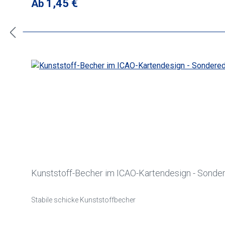
Regulärer Preis:
1,45 €
Ab
Kunststoff-Becher im ICAO-Kartendesign - Sonde
Stabile schicke Kunststoffbecher