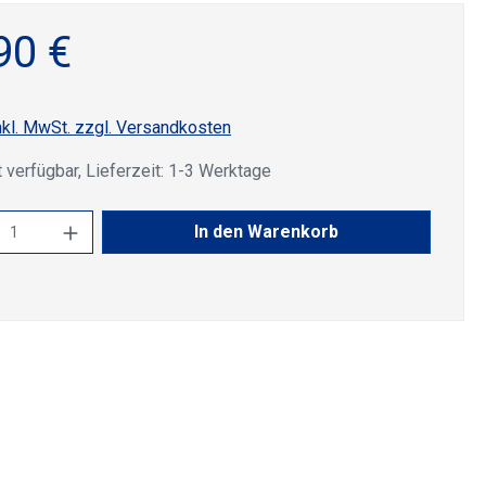
90 €
nkl. MwSt. zzgl. Versandkosten
 verfügbar, Lieferzeit: 1-3 Werktage
kt Anzahl: Gib den gewünschten Wert ein 
In den Warenkorb