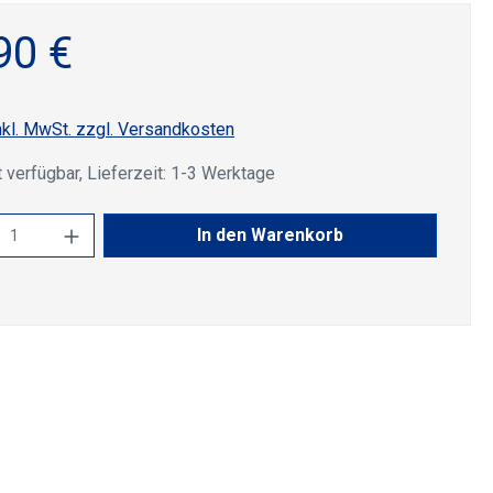
90 €
nkl. MwSt. zzgl. Versandkosten
 verfügbar, Lieferzeit: 1-3 Werktage
kt Anzahl: Gib den gewünschten Wert ein 
In den Warenkorb