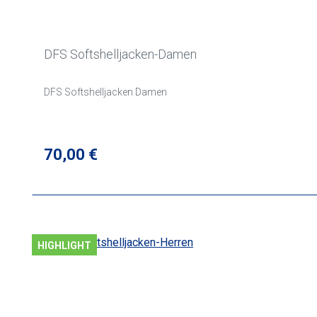
DFS Softshelljacken-Damen
DFS Softshelljacken Damen
Regulärer Preis:
70,00 €
HIGHLIGHT