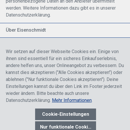
personenbezogene Daten an den Anbieter übermittelt
werden. Weitere Informationen dazu gibt es in unserer
Datenschutzerklärung.
Über Eisenschmidt
Spezialisiert auf allgemeine Luftfahrt
Part of DFS Deutsche Flugsicherung GmbH
Wir setzen auf dieser Webseite Cookies ein. Einige von
Breite Palette von Luftfahrtprodukten
ihnen sind essentiell für ein sicheres Einkaufserlebnis,
Fokus auf Pilotenausbildung
andere helfen uns, unser Onlineangebot zu verbessern. Du
kannst dies akzeptieren ("Alle Cookies akzeptieren") oder
ablehnen ("Nur funktionale Cookies akzeptieren"). Deine
Sicher einkaufen
Einstellungen kannst du über den Link im Footer jederzeit
wieder ändern. Bitte beachte auch unsere
Datenschutzerklärung.
Mehr Informationen
.
Cookie-Einstellungen
* Alle Preise sind einschließlich der Rabatte, die je nach Login,
entweder für Endkunden oder Händler gelten und inklusive
Nur funktionale Cookies akzeptieren
gesetzl. Mehrwertsteuer zzgl.
Versandkosten
wenn nicht anders