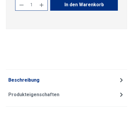
Produkt Anzahl: Gib den gewünschten Wert
In den Warenkorb
Beschreibung
Produkteigenschaften