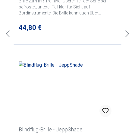
Brille zum IFR-Training. Oberer Teil der Scheiben
befrostet, unterer Teil klar für Sicht auf
Bordinstrumente. Die Brille kann auch über
normalen Brillen getragen werden, die Verwendung
von Hörsprechgarnituren ist problemlos möglich.
Regulärer Preis:
44,80 €
Blindflug-Brille - JeppShade