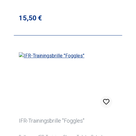
Regulärer Preis:
15,50 €
IFR-Trainingsbrille "Foggles"