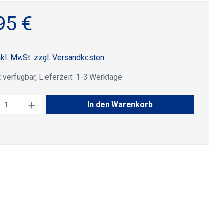
95 €
nkl. MwSt. zzgl. Versandkosten
 verfügbar, Lieferzeit: 1-3 Werktage
kt Anzahl: Gib den gewünschten Wert ein 
In den Warenkorb