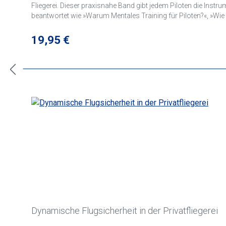
Fliegerei. Dieser praxisnahe Band gibt jedem Piloten die Instrumente an die Hand, um bewusster, besser vorbereitet, stressfreier und rundum sicherer zu handeln und zu fliegen. Dabei werden Fragen
beantwortet wie »Warum Mentales Training für Piloten?«, »Wie kann ich aus Fehle
dass Mentales Training den fliegerischen Alltag optimiert.
Regulärer Preis:
19,95 €
Dynamische Flugsicherheit in der Privatfliegerei