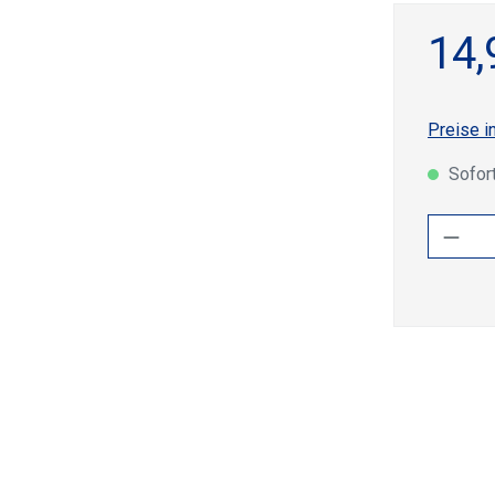
14,
Preise i
Sofort
Produ