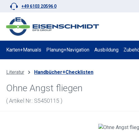
+49 6103 20596 0
 Hauptinhalt springen
Zur Suche springen
Zur Hauptnavigation springen
Karten+Manuals
Planung+Navigation
Ausbildung
Zubehö
Literatur
Handbücher+Checklisten
Ohne Angst fliegen
( Artikel Nr.: S5450115 )
Bildergalerie überspringen