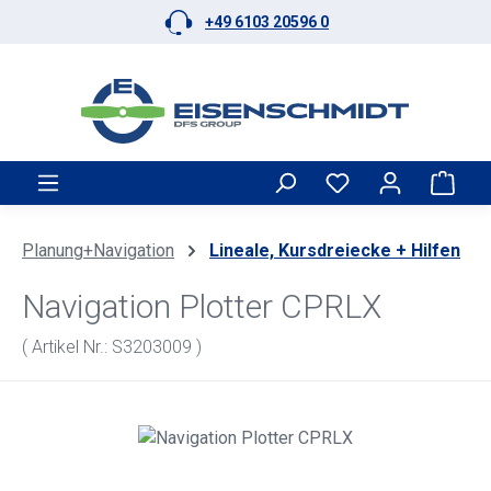
+49 6103 20596 0
Zum Hauptinhalt springen
Ware
Planung+Navigation
Lineale, Kursdreiecke + Hilfen
Navigation Plotter CPRLX
( Artikel Nr.: S3203009 )
Bildergalerie überspringen