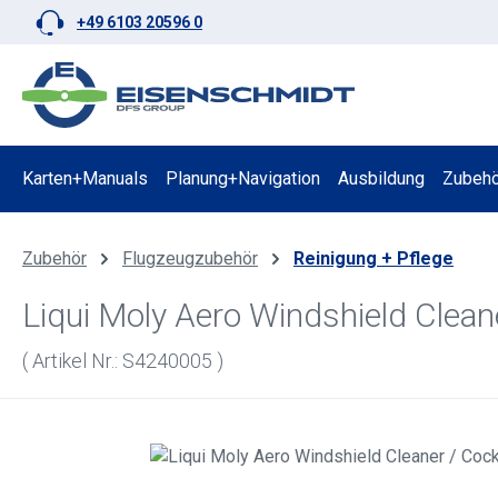
+49 6103 20596 0
 Hauptinhalt springen
Zur Suche springen
Zur Hauptnavigation springen
Karten+Manuals
Planung+Navigation
Ausbildung
Zubehö
Zubehör
Flugzeugzubehör
Reinigung + Pflege
Liqui Moly Aero Windshield Clean
( Artikel Nr.: S4240005 )
Bildergalerie überspringen