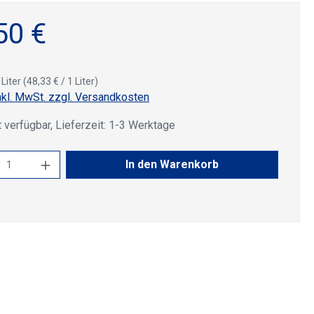
50 €
 Liter
(48,33 € / 1 Liter)
nkl. MwSt. zzgl. Versandkosten
 verfügbar, Lieferzeit: 1-3 Werktage
kt Anzahl: Gib den gewünschten Wert ein 
In den Warenkorb