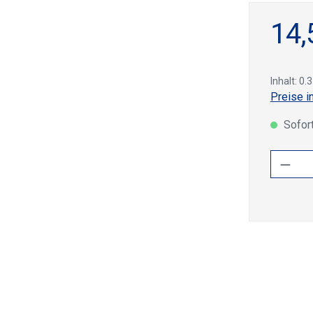
14,
Inhalt:
0.3
Preise i
Sofort
Produ