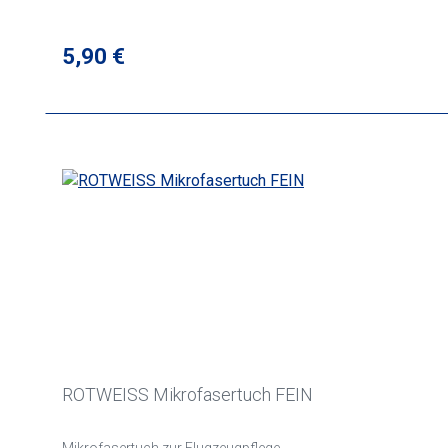
Regulärer Preis:
5,90 €
ROTWEISS Mikrofasertuch FEIN