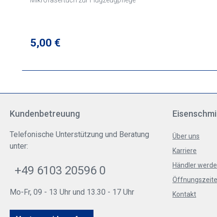
Mikrofasertuch zur Flugzeugpflege
Regulärer Preis:
5,00 €
Kundenbetreuung
Eisenschmi
Telefonische Unterstützung und Beratung
Über uns
unter:
Karriere
Händler werd
+49 6103 20596 0
Öffnungszeite
Mo-Fr, 09 - 13 Uhr und 13.30 - 17 Uhr
Kontakt