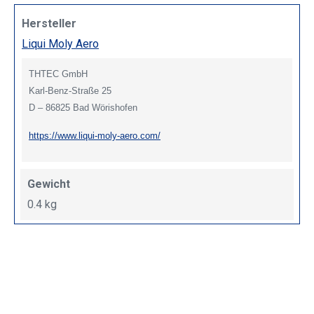
Hersteller
Liqui Moly Aero
THTEC GmbH
Karl-Benz-Straße 25
D – 86825 Bad Wörishofen
https://www.liqui-moly-aero.com/
Gewicht
0.4 kg