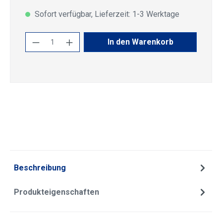
Sofort verfügbar, Lieferzeit: 1-3 Werktage
Produkt Anzahl: Gib den gewünschten Wert
In den Warenkorb
Beschreibung
Produkteigenschaften