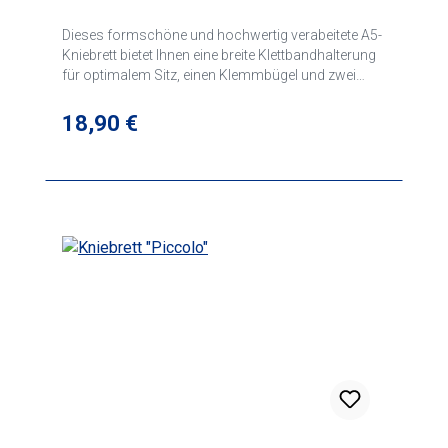
Dieses formschöne und hochwertig verabeitete A5-
Kniebrett bietet Ihnen eine breite Klettbandhalterung
für optimalem Sitz, einen Klemmbügel und zwei
seitliche elastische Schreibhalterungen. Auf der
Rückseite findet noch ein Reservestift Platz. Das
Regulärer Preis:
18,90 €
Rookie ist ein optimales Einsteiger-Kniebrett.