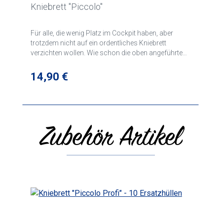
Kniebrett "Piccolo"
Für alle, die wenig Platz im Cockpit haben, aber
trotzdem nicht auf ein ordentliches Kniebrett
verzichten wollen. Wie schon die oben angeführten
Kniebretter, hat auch unser Kleinstes alle Features.
Von der breiten Klettbandhalterung über den stabilen
Regulärer Preis:
14,90 €
Klemmbügel bis hin zu den elastischen
Schreibhalterungen. Ob für den Segelflug oder für
UL-Piloten, mit diesem "PICCOLO" werden Sie ihre
Freude haben.
Zubehör Artikel
Produktgalerie überspringen