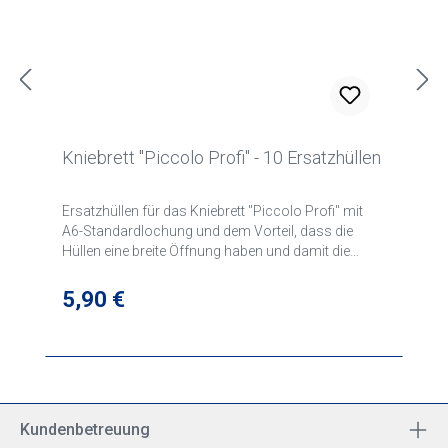
Kniebrett "Piccolo Profi" - 10 Ersatzhüllen
Ersatzhüllen für das Kniebrett "Piccolo Profi" mit
A6-Standardlochung und dem Vorteil, dass die
Hüllen eine breite Öffnung haben und damit die
dünnen Anflugblätter leichter zum einfädeln sind als
bei herkömmlichen Plastikhüllen.
Regulärer Preis:
5,90 €
Kundenbetreuung