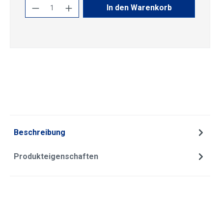
Produkt Anzahl: Gib den gewünschten Wert
In den Warenkorb
Beschreibung
Produkteigenschaften