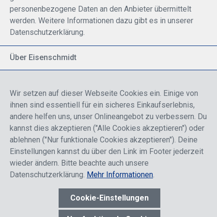
personenbezogene Daten an den Anbieter übermittelt
werden. Weitere Informationen dazu gibt es in unserer
Datenschutzerklärung.
Über Eisenschmidt
Spezialisiert auf allgemeine Luftfahrt
Part of DFS Deutsche Flugsicherung GmbH
Wir setzen auf dieser Webseite Cookies ein. Einige von
Breite Palette von Luftfahrtprodukten
ihnen sind essentiell für ein sicheres Einkaufserlebnis,
Fokus auf Pilotenausbildung
andere helfen uns, unser Onlineangebot zu verbessern. Du
kannst dies akzeptieren ("Alle Cookies akzeptieren") oder
ablehnen ("Nur funktionale Cookies akzeptieren"). Deine
Sicher einkaufen
Einstellungen kannst du über den Link im Footer jederzeit
wieder ändern. Bitte beachte auch unsere
Datenschutzerklärung.
Mehr Informationen
.
Cookie-Einstellungen
* Alle Preise sind einschließlich der Rabatte, die je nach Login,
entweder für Endkunden oder Händler gelten und inklusive