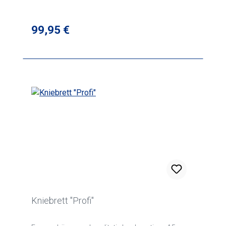
Regulärer Preis:
99,95 €
Kniebrett "Profi"