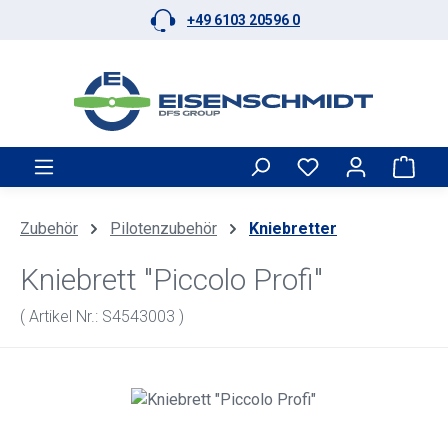
+49 6103 20596 0
Zum Hauptinhalt springen
Ware
Zubehör
Pilotenzubehör
Kniebretter
Kniebrett "Piccolo Profi"
( Artikel Nr.: S4543003 )
Bildergalerie überspringen