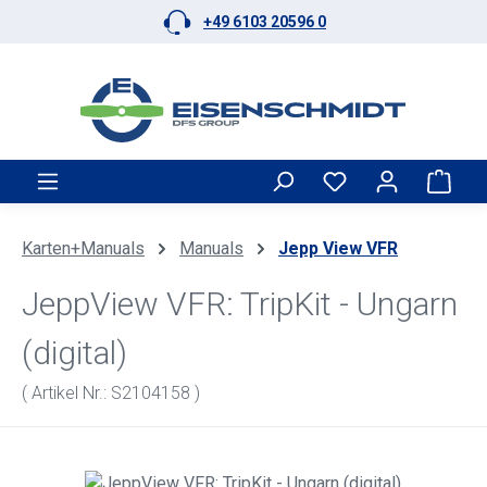
+49 6103 20596 0
Zum Hauptinhalt springen
Ware
Karten+Manuals
Manuals
Jepp View VFR
JeppView VFR: TripKit - Ungarn
(digital)
( Artikel Nr.: S2104158 )
Bildergalerie überspringen