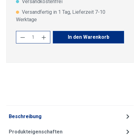
Versandkostenfrei
Versandfertig in 1 Tag, Lieferzeit 7-10
Werktage
Produkt Anzahl: Gib den gewünschten Wert
In den Warenkorb
Beschreibung
Produkteigenschaften