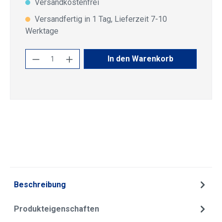
Versandkostenfrei
Versandfertig in 1 Tag, Lieferzeit 7-10
Werktage
Produkt Anzahl: Gib den gewünschten Wert
In den Warenkorb
Beschreibung
Produkteigenschaften