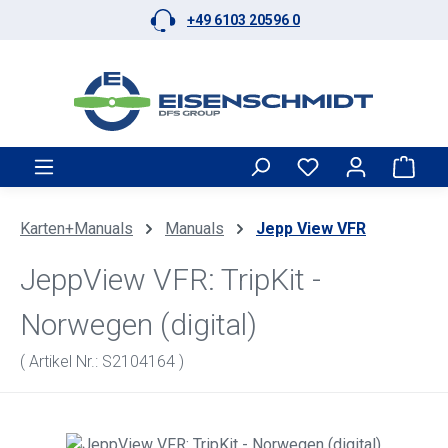
+49 6103 20596 0
Zum Hauptinhalt springen
Ware
Karten+Manuals
Manuals
Jepp View VFR
JeppView VFR: TripKit -
Norwegen (digital)
( Artikel Nr.: S2104164 )
Bildergalerie überspringen