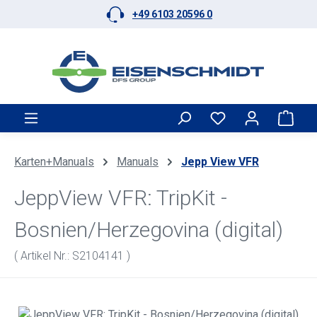
+49 6103 20596 0
Zum Hauptinhalt springen
Ware
Karten+Manuals
Manuals
Jepp View VFR
JeppView VFR: TripKit -
Bosnien/Herzegovina (digital)
( Artikel Nr.: S2104141 )
Bildergalerie überspringen