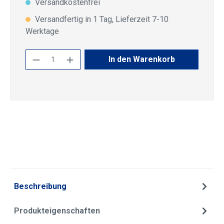
Versandkostenfrei
Versandfertig in 1 Tag, Lieferzeit 7-10
Werktage
Produkt Anzahl: Gib den gewünschten Wert
In den Warenkorb
Beschreibung
Produkteigenschaften