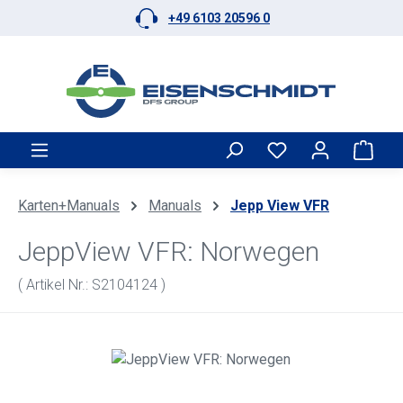
+49 6103 20596 0
Zum Hauptinhalt springen
Ware
Karten+Manuals
Manuals
Jepp View VFR
JeppView VFR: Norwegen
( Artikel Nr.: S2104124 )
Bildergalerie überspringen