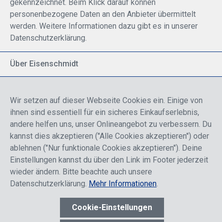
gekennzeichnet. Beim Klick darauf können
personenbezogene Daten an den Anbieter übermittelt
werden. Weitere Informationen dazu gibt es in unserer
Datenschutzerklärung.
Über Eisenschmidt
Spezialisiert auf allgemeine Luftfahrt
Part of DFS Deutsche Flugsicherung GmbH
Wir setzen auf dieser Webseite Cookies ein. Einige von
Breite Palette von Luftfahrtprodukten
ihnen sind essentiell für ein sicheres Einkaufserlebnis,
Fokus auf Pilotenausbildung
andere helfen uns, unser Onlineangebot zu verbessern. Du
kannst dies akzeptieren ("Alle Cookies akzeptieren") oder
ablehnen ("Nur funktionale Cookies akzeptieren"). Deine
Sicher einkaufen
Einstellungen kannst du über den Link im Footer jederzeit
wieder ändern. Bitte beachte auch unsere
Datenschutzerklärung.
Mehr Informationen
.
Cookie-Einstellungen
* Alle Preise sind einschließlich der Rabatte, die je nach Login,
entweder für Endkunden oder Händler gelten und inklusive