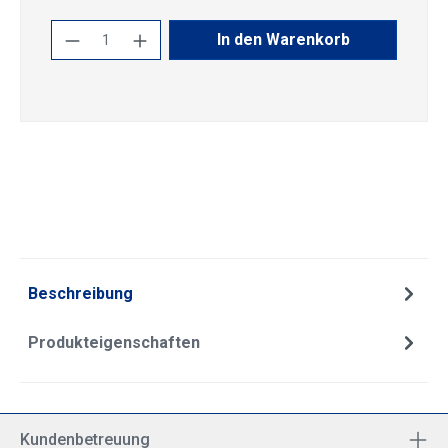
Produkt Anzahl: Gib den gewünschten Wert
In den Warenkorb
Beschreibung
Produkteigenschaften
Kundenbetreuung