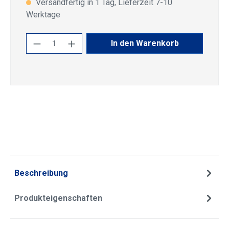
Versandfertig in 1 Tag, Lieferzeit 7-10
Werktage
Produkt Anzahl: Gib den gewünschten Wert
In den Warenkorb
Beschreibung
Produkteigenschaften