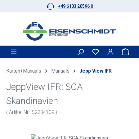
+49 6103 20596 0
Zum Hauptinhalt springen
Ware
Karten+Manuals
Manuals
Jepp View IFR
JeppView IFR: SCA
Skandinavien
( Artikel Nr.: S2204109 )
Bildergalerie überspringen