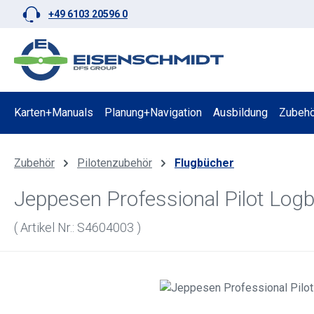
+49 6103 20596 0
 Hauptinhalt springen
Zur Suche springen
Zur Hauptnavigation springen
Karten+Manuals
Planung+Navigation
Ausbildung
Zubehö
Zubehör
Pilotenzubehör
Flugbücher
Jeppesen Professional Pilot Log
( Artikel Nr.: S4604003 )
Bildergalerie überspringen