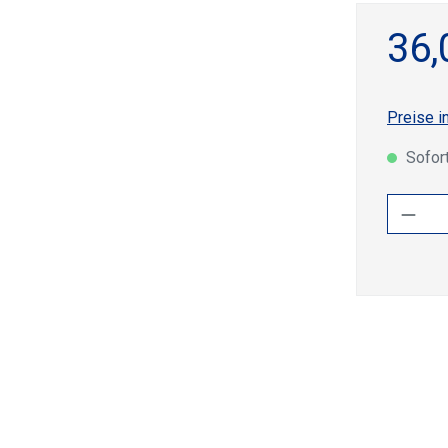
36,
Preise i
Sofort
Produ