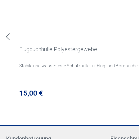
Flugbuchhülle Polyestergewebe
Stabile und wasserfeste Schutzhülle für Flug- und Bordbücher
Regulärer Preis:
15,00 €
Kundenbetreuung
Eisenschmi