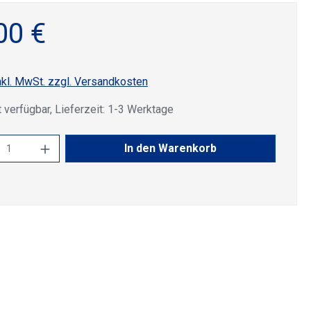
00 €
nkl. MwSt. zzgl. Versandkosten
 verfügbar, Lieferzeit: 1-3 Werktage
kt Anzahl: Gib den gewünschten Wert ein 
In den Warenkorb