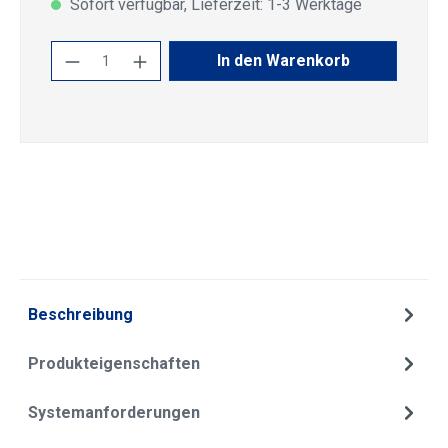
Sofort verfügbar, Lieferzeit: 1-3 Werktage
Produkt Anzahl: Gib den gewünschten Wert
In den Warenkorb
Beschreibung
Produkteigenschaften
Systemanforderungen