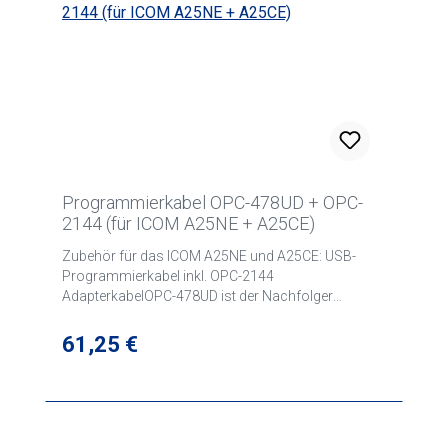
Programmierkabel OPC-478UD + OPC-
2144 (für ICOM A25NE + A25CE)
Zubehör für das ICOM A25NE und A25CE: USB-
Programmierkabel inkl. OPC-2144
AdapterkabelOPC-478UD ist der Nachfolger
des OPC-478UC
Regulärer Preis:
61,25 €