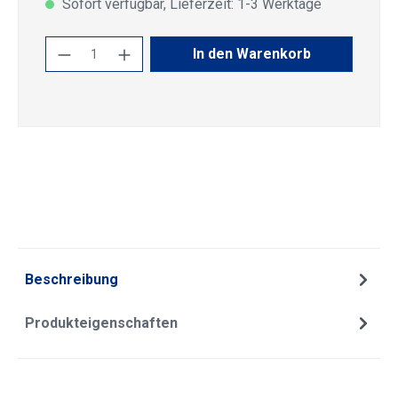
Sofort verfügbar, Lieferzeit: 1-3 Werktage
Produkt Anzahl: Gib den gewünschten Wert
In den Warenkorb
Beschreibung
Produkteigenschaften