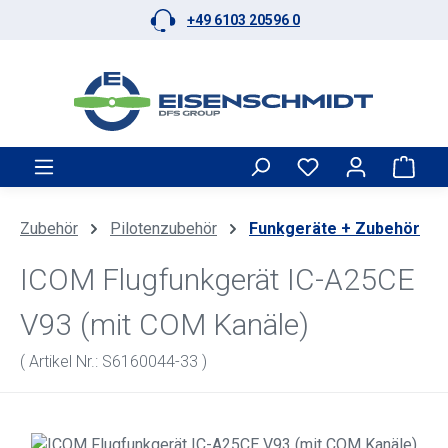
+49 6103 20596 0
Zum Hauptinhalt springen
Ware
Zubehör
Pilotenzubehör
Funkgeräte + Zubehör
ICOM Flugfunkgerät IC-A25CE
V93 (mit COM Kanäle)
( Artikel Nr.: S6160044-33 )
Bildergalerie überspringen