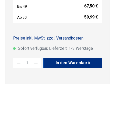
67,50 €
Bis
49
59,99 €
Ab
50
Preise inkl. MwSt. zzgl. Versandkosten
Sofort verfügbar, Lieferzeit: 1-3 Werktage
Produkt Anzahl: Gib den gewünschten Wert
In den Warenkorb