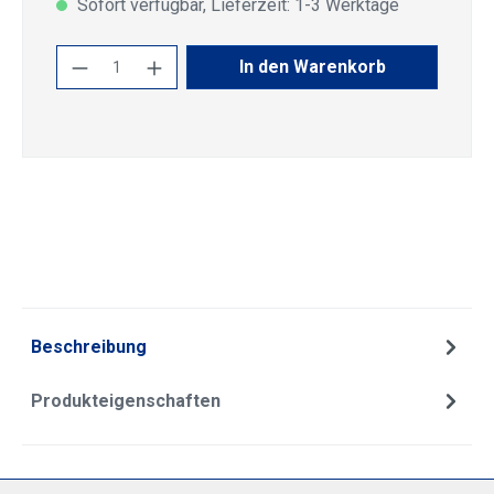
Sofort verfügbar, Lieferzeit: 1-3 Werktage
Produkt Anzahl: Gib den gewünschten Wert
In den Warenkorb
Beschreibung
Produkteigenschaften