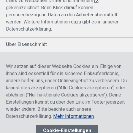
Links zu Webseiten Dritter sind mit einem
gekennzeichnet. Beim Klick darauf können
personenbezogene Daten an den Anbieter übermittelt
werden. Weitere Informationen dazu gibt es in unserer
Datenschutzerklärung.
Über Eisenschmidt
Spezialisiert auf allgemeine Luftfahrt
Part of DFS Deutsche Flugsicherung GmbH
Wir setzen auf dieser Webseite Cookies ein. Einige von
Breite Palette von Luftfahrtprodukten
ihnen sind essentiell für ein sicheres Einkaufserlebnis,
Fokus auf Pilotenausbildung
andere helfen uns, unser Onlineangebot zu verbessern. Du
kannst dies akzeptieren ("Alle Cookies akzeptieren") oder
ablehnen ("Nur funktionale Cookies akzeptieren"). Deine
Sicher einkaufen
Einstellungen kannst du über den Link im Footer jederzeit
wieder ändern. Bitte beachte auch unsere
Datenschutzerklärung.
Mehr Informationen
.
Cookie-Einstellungen
* Alle Preise sind einschließlich der Rabatte, die je nach Login,