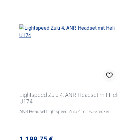
Lightspeed Zulu 4, ANR-Headset mit Heli
U174
ANR Headset Lightspeed Zulu 4 mit PJ-Stecker
Regulärer Preis:
1.199,75 €