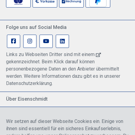
Gewichtsverteilung Gewicht ca. 370 g (ohne Kabel)
Headset faltbar für Platz sparende Lagerung
Bluetooth-Funktionalität in Kontrollbox integriert
ComPriority für sichere Kommunikation im Cockpit
Front Row Center (FRC) bietet beste Audioqualität
Folge uns auf Social Media
(mit und ohne Kabel) 7 Jahre Garantie - außer
Verschleiß und Fehlbehandlung! Diese Version ist:
Lightspeed Zulu 3 mit Kontrollbox, LEMO-Stecker -
Festeinbauversion.
Links zu Webseiten Dritter sind mit einem
gekennzeichnet. Beim Klick darauf können
personenbezogene Daten an den Anbieter übermittelt
werden. Weitere Informationen dazu gibt es in unserer
Datenschutzerklärung.
Über Eisenschmidt
Spezialisiert auf allgemeine Luftfahrt
Part of DFS Deutsche Flugsicherung GmbH
Wir setzen auf dieser Webseite Cookies ein. Einige von
Breite Palette von Luftfahrtprodukten
ihnen sind essentiell für ein sicheres Einkaufserlebnis,
Fokus auf Pilotenausbildung