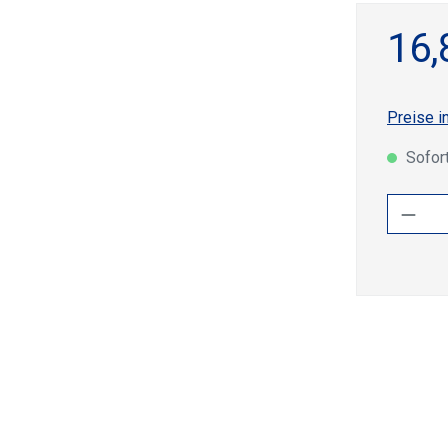
16,
Preise i
Sofort
Produ