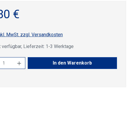
80 €
nkl. MwSt. zzgl. Versandkosten
 verfügbar, Lieferzeit: 1-3 Werktage
kt Anzahl: Gib den gewünschten Wert ein 
In den Warenkorb