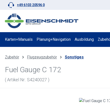
+49 6103 20596 0
 Hauptinhalt springen
Zur Suche springen
Zur Hauptnavigation springen
Karten+Manuals
Planung+Navigation
Ausbildung
Zubehö
Zubehör
Flugzeugzubehör
Sonstiges
Fuel Gauge C 172
( Artikel Nr.: S4240027 )
Bildergalerie überspringen